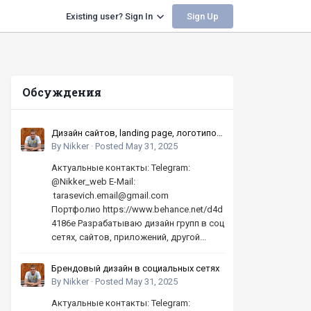
Sign Up
Existing user? Sign In
Обсуждения
Дизайн сайтов, landing page, логотипов,
баннеров, шапок | Высокое качество,
By
Nikker
·
Posted
May 31, 2025
по хорошей цене
Актуальные контакты: Telegram:
@Nikker_web E-Mail:
tarasevich.email@gmail.com
Портфолио https://www.behance.net/d4d
4186e Разрабатываю дизайн групп в соц
сетях, сайтов, приложений, другой...
Брендовый дизайн в социальных сетях
By
Nikker
·
Posted
May 31, 2025
Актуальные контакты: Telegram: