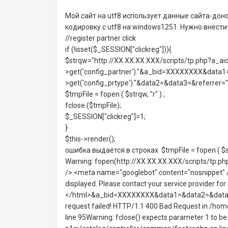
Мой сайт на utf8 использует данные сайта-доно
кодировку с utf8 на windows1251. Нужно внести
//register partner click
if (!isset($_SESSION["clickreg"])){
$strqw="http://XX.XX.XX.XXX/scripts/tp.php?a_aid
>get('config_partner')."&a_bid=XXXXXXXX&data1="
>get('config_prtype')."&data2=&data3=&referrer=".$
$tmpFile = fopen ( $strqw, "r" ) ;
fclose ($tmpFile);
$_SESSION["clickreg"]=1;
}
$this->render();
ошибка выдаётся в строках $tmpFile = fopen ( $strq
Warning: fopen(http://XX.XX.XX.XXX/scripts/tp.
/> <meta name="googlebot" content="nosnippet" /
displayed. Please contact your service provider fo
</html>&a_bid=XXXXXXXX&data1=&data2=&data3=&r
request failed! HTTP/1.1 400 Bad Request in /ho
line 95Warning: fclose() expects parameter 1 to b