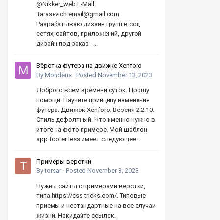
@Nikker_web E-Mail:
tarasevich.email@gmail.com
Разрабатываю дизайн групп в соц
сетях, сайтов, приложений, другой
дизайн под заказ ...
Вёрстка футера на движке Xenforo
By
Mondeus
·
Posted
November 13, 2023
Доброго всем времени суток. Прошу
помощи. Научите принципу изменения
футера. Движок Xenforo. Версия 2.2.10.
Стиль дефолтный. Что именно нужно в
итоге на фото примере. Мой шаблон
app.footer less имеет следующее...
Примеры верстки
By
torsar
·
Posted
November 3, 2023
Нужны сайты с примерами верстки,
типа https://css-tricks.com/. Типовые
приемы и нестандартные на все случаи
жизни. Накидайте ссылок.