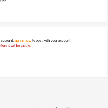
e 96
n account,
sign in now
to post with your account.
re it will be visible.