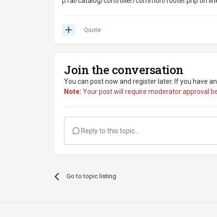
p1ai/catalog/controller/common/footer.php on lin
Quote
Join the conversation
You can post now and register later. If you have a
Note:
Your post will require moderator approval befo
Reply to this topic...
Go to topic listing