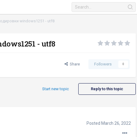
одировки windows1251 - utf8
ows1251 - utf8
Share
Followers
0
Start new topic
Reply to this topic
Posted
March 26, 2022