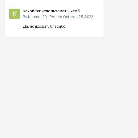
Какой тег использовать, чтобы
увеличивать число кнопками вверх-
By
Katerina23
·
Posted
October 25, 2023
вниз?
Да, подходит. Спасибо.