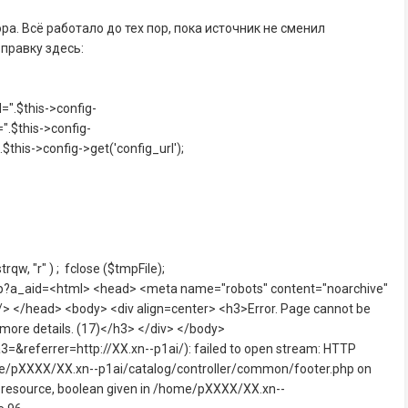
ра. Всё работало до тех пор, пока источник не сменил
 правку здесь:
=".$this->config-
.$this->config-
this->config->get('config_url');
w, "r" ) ; fclose ($tmpFile);
php?a_aid=<html> <head> <meta name="robots" content="noarchive"
> </head> <body> <div align=center> <h3>Error. Page cannot be
r more details. (17)</h3> </div> </body>
eferrer=http://XX.xn--p1ai/): failed to open stream: HTTP
me/pXXXX/XX.xn--p1ai/catalog/controller/common/footer.php on
e resource, boolean given in /home/pXXXX/XX.xn--