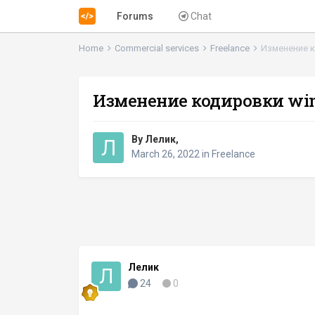
Forums
Chat
Home
Commercial services
Freelance
Изменение к
Изменение кодировки wind
By
Лелик
,
March 26, 2022
in
Freelance
Лелик
24
0