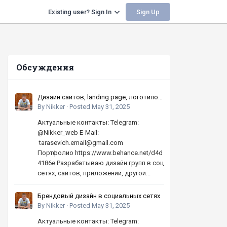
Sign Up
Existing user? Sign In
Обсуждения
Дизайн сайтов, landing page, логотипов,
баннеров, шапок | Высокое качество,
By
Nikker
·
Posted
May 31, 2025
по хорошей цене
Актуальные контакты: Telegram:
@Nikker_web E-Mail:
tarasevich.email@gmail.com
Портфолио https://www.behance.net/d4d
4186e Разрабатываю дизайн групп в соц
сетях, сайтов, приложений, другой...
Брендовый дизайн в социальных сетях
By
Nikker
·
Posted
May 31, 2025
Актуальные контакты: Telegram: