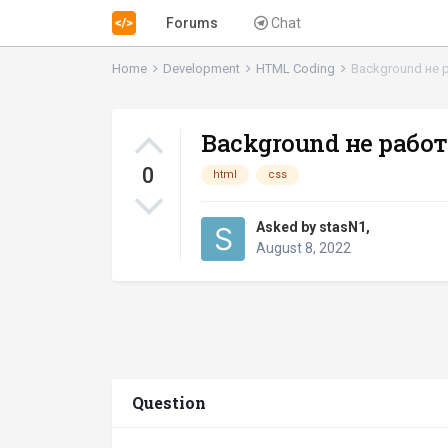
Forums
Chat
Home
Development
HTML Coding
Background не 
Background не рабо
0
html
css
Asked by
stasN1
,
August 8, 2022
Question