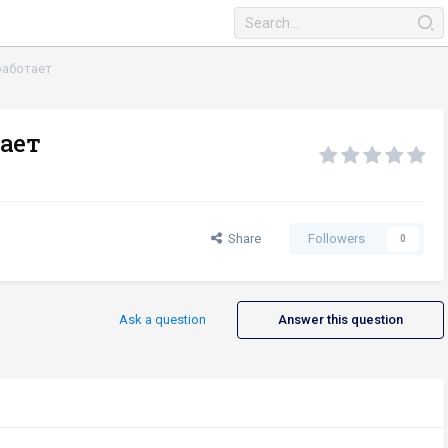
работает
тает
Share
Followers
0
Ask a question
Answer this question