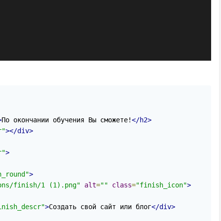
>
По окончании обучения Вы сможете!
</h2>
r"
></div>
r"
>
h_round"
>
ons/finish/1 (1).png"
alt
=
""
class
=
"finish_icon"
>
inish_descr"
>
Создать свой сайт или блог
</div>