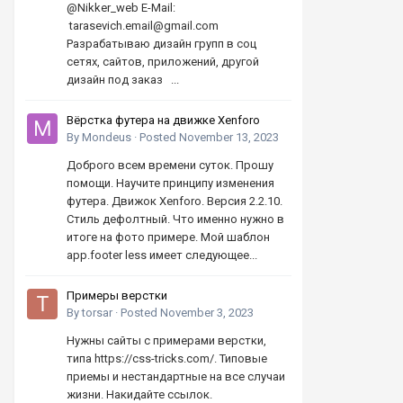
@Nikker_web E-Mail:
tarasevich.email@gmail.com
Разрабатываю дизайн групп в соц
сетях, сайтов, приложений, другой
дизайн под заказ ...
Вёрстка футера на движке Xenforo
By
Mondeus
·
Posted
November 13, 2023
Доброго всем времени суток. Прошу
помощи. Научите принципу изменения
футера. Движок Xenforo. Версия 2.2.10.
Стиль дефолтный. Что именно нужно в
итоге на фото примере. Мой шаблон
app.footer less имеет следующее...
Примеры верстки
By
torsar
·
Posted
November 3, 2023
Нужны сайты с примерами верстки,
типа https://css-tricks.com/. Типовые
приемы и нестандартные на все случаи
жизни. Накидайте ссылок.