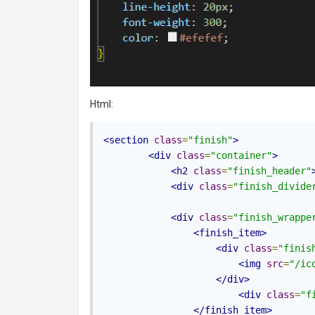
Html:
<section
class
=
"finish"
>
<div
class
=
"container"
>
<h2
class
=
"finish_header"
<div
class
=
"finish_divide
<div
class
=
"finish_wrappe
<finish_item>
<div
class
=
"finis
<img
src
=
"/ic
</div>
<div
class
=
"f
</finish_item>