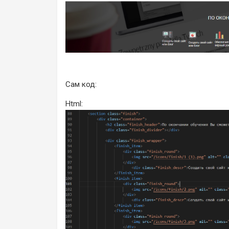
Сам код:
Html: