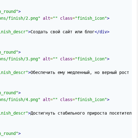
h_round"
>
ons/finish/2.png"
alt
=
""
class
=
"finish_icon"
>
inish_descr"
>
Создать свой сайт или блог
</div>
h_round"
>
ons/finish/3.png"
alt
=
""
class
=
"finish_icon"
>
inish_descr"
>
Обеспечить ему медленный, но верный рост в 
h_round"
>
ons/finish/4.png"
alt
=
""
class
=
"finish_icon"
>
inish_descr"
>
Достигнуть стабильного прироста посетителей
h_round"
>