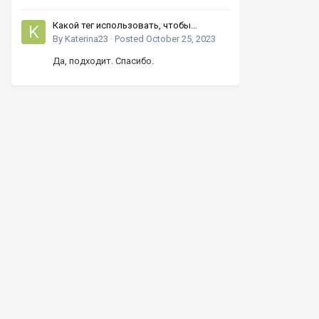
Какой тег использовать, чтобы
увеличивать число кнопками вверх-
By
Katerina23
·
Posted
October 25, 2023
вниз?
Да, подходит. Спасибо.