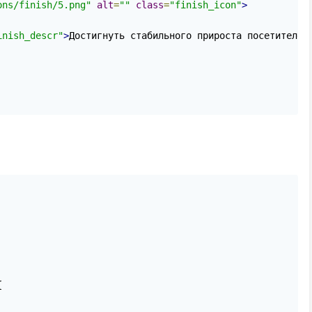
ons/finish/5.png"
alt
=
""
class
=
"finish_icon"
>
inish_descr"
>
Достигнуть стабильного прироста посетителей

