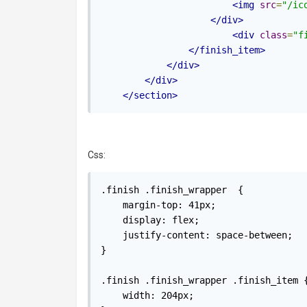
<img
src
=
"/ic
</div>
<div
class
=
"f
</finish_item>
</div>
</div>
</section>
Css:
.finish .finish_wrapper  {

    margin-top: 41px;

    display: flex;

    justify-content: space-between;

}

.finish .finish_wrapper .finish_item {
    width: 204px;
