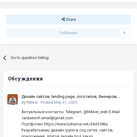
Share
Followers
0
Go to question listing
Обсуждения
Дизайн сайтов, landing page, логотипов, баннеров,
шапок | Высокое качество, по хорошей цене
By
Nikker
·
Posted
May 31, 2025
Актуальные контакты: Telegram: @Nikker_web E-Mail:
tarasevich.email@gmail.com
Портфолио https://www.behance.net/d4d4186e
Разрабатываю дизайн групп в соц сетях, сайтов,
приложений, другой дизайн под заказ