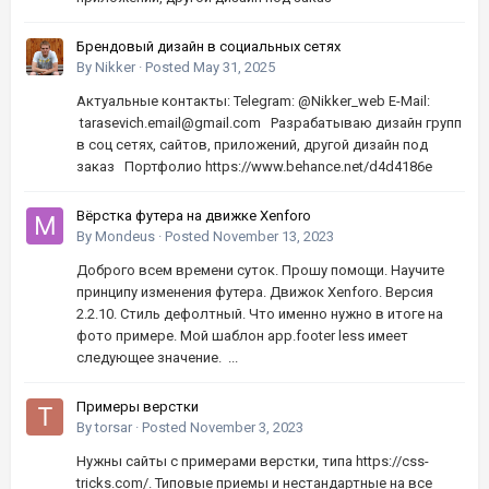
Брендовый дизайн в социальных сетях
By
Nikker
·
Posted
May 31, 2025
Актуальные контакты: Telegram: @Nikker_web E-Mail:
tarasevich.email@gmail.com Разрабатываю дизайн групп
в соц сетях, сайтов, приложений, другой дизайн под
заказ Портфолио https://www.behance.net/d4d4186e
Вёрстка футера на движке Xenforo
By
Mondeus
·
Posted
November 13, 2023
Доброго всем времени суток. Прошу помощи. Научите
принципу изменения футера. Движок Xenforo. Версия
2.2.10. Стиль дефолтный. Что именно нужно в итоге на
фото примере. Мой шаблон app.footer less имеет
следующее значение. ...
Примеры верстки
By
torsar
·
Posted
November 3, 2023
Нужны сайты с примерами верстки, типа https://css-
tricks.com/. Типовые приемы и нестандартные на все