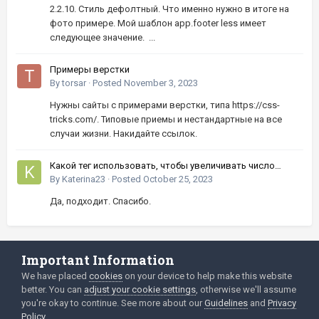
2.2.10. Стиль дефолтный. Что именно нужно в итоге на
фото примере. Мой шаблон app.footer less имеет
следующее значение. ...
Примеры верстки
By
torsar
·
Posted
November 3, 2023
Нужны сайты с примерами верстки, типа https://css-
tricks.com/. Типовые приемы и нестандартные на все
случаи жизни. Накидайте ссылок.
Какой тег использовать, чтобы увеличивать число
кнопками вверх-вниз?
By
Katerina23
·
Posted
October 25, 2023
Да, подходит. Спасибо.
Important Information
Language
Privacy Policy
We have placed
cookies
on your device to help make this website
better. You can
adjust your cookie settings
, otherwise we'll assume
2003-Today ©
html
forum.dev
Powered by Invision Community
you're okay to continue. See more about our
Guidelines
and
Privacy
Policy