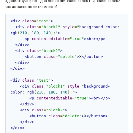
Здравствуйте, вот два блока
div "class=block1" и "class=block2"
,
как их расположить вместе?
<div
class
=
"test"
>
<div
class
=
"block1"
style
=
"
background-color
:
rgb
(
210
,
180
,
140
);
"
>
<p
contenteditable
=
"true"
><br></p>
</div>
<div
class
=
"block2"
>
<button
class
=
"delete"
>
X
</button>
</div>
</div>
<div
class
=
"test"
>
<div
class
=
"block1"
style
=
"
background-
color
:
rgb
(
210
,
180
,
140
);
"
>
<p
contenteditable
=
"true"
><br></p>
</div>
<div
class
=
"block2"
>
<button
class
=
"delete"
>
X
</button>
</div>
</div>