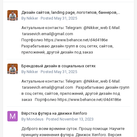
Дизайн сайтов, landing page, логотипов, баннеров,
шапок | Высокое качество, по хорошей цене
By
Nikker
·
Posted
May 31, 2025
Актуальные контакты: Telegram: @Nikker_web E-Mail:
tarasevich.email@gmail.com
Портфолио https://www.behance.net/d4d4186e
Разрабатываю дизайн групп в соц сетях, сайтов,
приложений, другой дизайн под заказ
Брендовый дизайн в социальных сетях
By
Nikker
·
Posted
May 31, 2025
Актуальные контакты: Telegram: @Nikker_web E-Mail:
tarasevich.email@gmail.com Разрабатываю дизайн групп
в соц сетях, сайтов, приложений, другой дизайн под
заказ Портфолио https://www.behance.net/d4d4186e
Вёрстка футера на движке Xenforo
By
Mondeus
·
Posted
November 13, 2023
Доброго всем времени суток. Прошу помощи. Научите
принципу изменения футера. Движок Xenforo. Версия