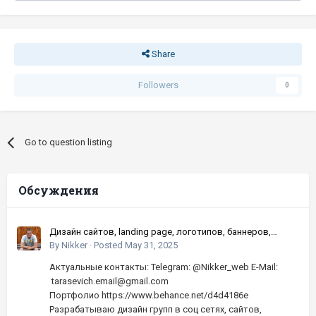
Share
Followers
0
Go to question listing
Обсуждения
Дизайн сайтов, landing page, логотипов, баннеров,
шапок | Высокое качество, по хорошей цене
By
Nikker
·
Posted
May 31, 2025
Актуальные контакты: Telegram: @Nikker_web E-Mail:
tarasevich.email@gmail.com
Портфолио https://www.behance.net/d4d4186e
Разрабатываю дизайн групп в соц сетях, сайтов,