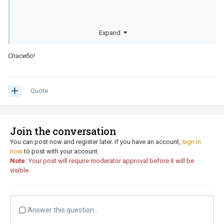
Expand
Спасибо!
Quote
По всей видимости что-то таки не так. Вот рабочий пример.
Join the conversation
You can post now and register later. If you have an account,
sign in
now
to post with your account.
Note:
Your post will require moderator approval before it will be
visible.
Answer this question...