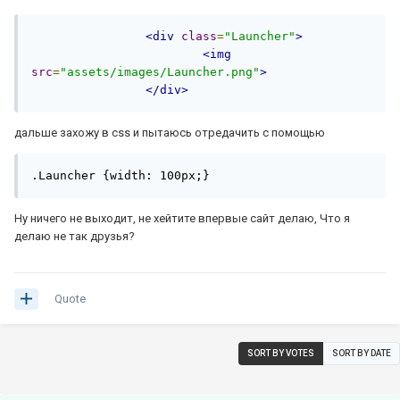
<div
class
=
"Launcher"
>
<img
src
=
"assets/images/Launcher.png"
>
</div>
дальше захожу в css и пытаюсь отредачить с помощью
.Launcher {width: 100px;}
Ну ничего не выходит, не хейтите впервые сайт делаю, Что я
делаю не так друзья?
Quote
SORT BY VOTES
SORT BY DATE