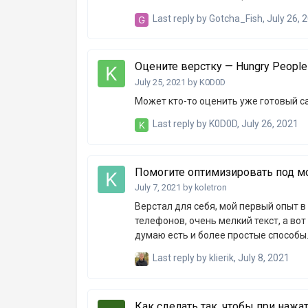
"регистрация". В подвале кнопка про
Last reply by
Gotcha_Fish
,
July 26, 
элементы(кнопки входа, регистрация),
пытался сделать их через чистый js,
функционала в реальной жизни... Не получилось: 1) На элементах видеоряда наложены before(их
Оцените верстку — Hungry People
вы также могли заметить на pricin…
July 25, 2021
by
K0D0D
Может кто-то оценить уже готовый са
Last reply by
K0D0D
,
July 26, 2021
Помогите оптимизировать под м
July 7, 2021
by
koletron
Верстал для себя, мой первый опыт 
телефонов, очень мелкий текст, а вот
думаю есть и более простые способы. Благодарю за г
волнует верстка для теста можно использовать login: koletron password: 123456 Ссылка:
Last reply by
klierik
,
July 8, 2021
https://gta5rp-store.000webhostapp.c
Как сделать так, чтобы при нажа