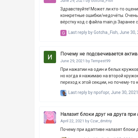
June 29, 2021
by
Gotcha_Fish
Здравствуйте! Может ли кто-то оцени
конкретные ошибки/недочёты. Очень нуже
вёрстку код с ф
Last reply by
Gotcha_Fish
,
June 30,
Почему не подсвечивается актив
June 29, 2021
by
Tempest99
При нажатии на один и белых кружко
но когда я нажимаю на второй кружок,
переход к этой секции, но почему-то 
не понятно почему он не сменяет цв
Last reply by
npofopr
,
June 30, 202
где-то ошибка в js коде?Сам сайт ilyin1ib
Налазит блоки друг на друга при
April 22, 2021
by
Czar_dmitriy
Почему при адаптиве налазят блоки д