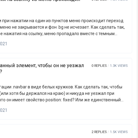
и при нажатии на один из пунктов меню происходит переход
еню не закрывается и фон .bg не исчезает. Как сделать так,
ле нажатия на ссылку, меню пропадало вместе с темным
з css или же только через JS?Весь код
2021
ilyin1ib.beget.tech
анный элемент, чтобы он не уезжал
0
REPLIES
1.3K
VIEWS
?
ации .navbar в виде белых кружков. Как сделать так, чтобы
 (или хотя бы держался на краю) и никуда не уезжал при
то он имеет свойство position: fixed? Или же единственный
риблизительно к краю .wrapper-а через медиа-запросы?Весь
2021
айт ilyin1ib.beget.tech
2
REPLIES
1.5K
VIEWS