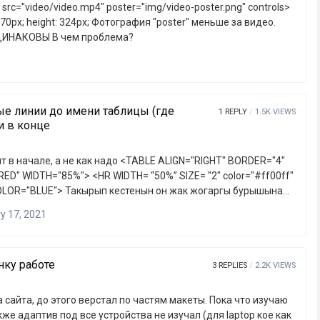
Хотя размер фото и ширина видео ОДИНАКОВЫ В чем проблема?
ые линии до имени таблицы (где
1
REPLY
1.5K
VIEWS
и в конце
к надо <TABLE ALIGN="RIGHT" BORDER="4"
“50%” SIZE= "2" color="#ff00ff"
y 17, 2021
багана </TH></TR> <TR><TD> 1-багана малиметте…
нку работе
3
REPLIES
2.2K
VIEWS
 до этого верстал по частям макеты. Пока что изучаю
птив под все устройства не изучал (для laptop кое как