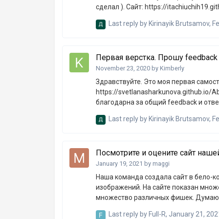
сделал ). Сайт: https://itachiuchih19.github.io/Silon-shop/ Код: https://github.com/itachiUchih19/Silon-
shop
Last reply by
Kirinayik Brutsamov
,
Fe
Первая верстка. Прошу feedback
November 23, 2020
by
Kimberly
Здравствуйте. Это моя первая самостоятельная верстка.
https://svetlanasharkunova.github.io/AboutMe/ https://github.com/SvetlanaSharku
благодарна за общий feedback и отве
процессе верстки. Насколько “сырые” версия desktop и версия для планшета? Макет desktop дан
Last reply by
Kirinayik Brutsamov
,
Fe
шириной 1920px, у меня ноутбук раз
(Chrome) возникала горизонтальная 
конкретных данных по ширине - проце
Посмотрите и оцените сайт наше
не так как на макете. И вообще можно
January 19, 2021
by
maggi
Наша команда создала сайт в бело-к
изображений. На сайте показан множ
множество различных фишек. Думаю в
какие-нибудь недочёты, то напишите
Last reply by
Full-R
,
January 21, 202
https://toorkd.kz/