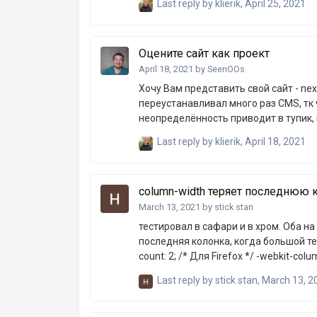
Last reply by
klierik
,
April 25, 2021
Оцените сайт как проект
April 18, 2021
by
SeenOOs
Хочу Вам представить свой сайт - nexROM.ru Полтора года я работаю над
переустанавливал много раз CMS, тк чт
неопределённость приводит в тупик, 
собственноручно наполнять контентом
Last reply by
klierik
,
April 18, 2021
более прошлый опыт мне подсказывает
предоставить пользователям возмож
клубы по интересам, но это ещё тяже
column-width теряет последнюю 
здесь пользователя должно заинтере
March 13, 2021
by
stick stan
тестировал в сафари и в хром. Оба н
последняя колонка, когда большой текст не 
count: 2; /* Для Firefox */ -webkit-column-count: 2; /* Для Safari и Chrome */ -webkit-column-width:
Last reply by
stick stan
,
March 13, 2