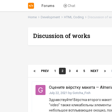
Forums
Chat
Home
Development
HTML Coding
Discussion of w
Discussion of works
PREV
1
2
3
4
5
NEXT
Оцените вёрстку макета — Almeri
July 22, 2021
by
Gotcha_Fish
Здравствуйте! Вёрстка второго макет
"video" также кликабельны элементы в
небольшое всплывающее окошко, появ