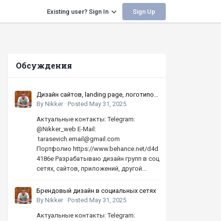
Sign Up
Existing user? Sign In
Обсуждения
Дизайн сайтов, landing page, логотипов,
баннеров, шапок | Высокое качество,
By
Nikker
·
Posted
May 31, 2025
по хорошей цене
Актуальные контакты: Telegram:
@Nikker_web E-Mail:
tarasevich.email@gmail.com
Портфолио https://www.behance.net/d4d
4186e Разрабатываю дизайн групп в соц
сетях, сайтов, приложений, другой...
Брендовый дизайн в социальных сетях
By
Nikker
·
Posted
May 31, 2025
Актуальные контакты: Telegram: