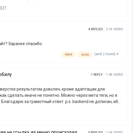
крутки наверх. Пожалуйста, "потыкайте" на все активные
2021
 элементы видеоряда(на страницах "main" и "video"), я
 хотелось бы узнать, возможна ли такая реализация
4
REPLIES
2.1K
VIEWS
йт? Заранее спасибо.
(and 2 more)
html
scss
обилу
1
REPLY
1.3K
VIEWS
в верстке результатом доволен, кроме адаптации для
 как сделать иначе не понятно. Можно через мета теги, но я
рамотный ответ. p.s. backend не дописан, ибо
om/
тии на ссылку из меню происходил
0
REPLIES
1.6K
VIEWS