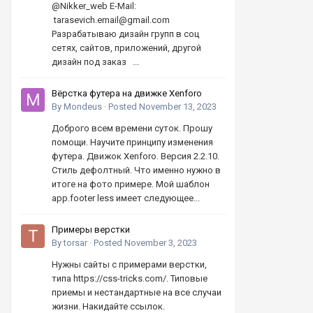
@Nikker_web E-Mail:
tarasevich.email@gmail.com
Разрабатываю дизайн групп в соц
сетях, сайтов, приложений, другой
дизайн под заказ ...
Вёрстка футера на движке Xenforo
By
Mondeus
·
Posted
November 13, 2023
Доброго всем времени суток. Прошу
помощи. Научите принципу изменения
футера. Движок Xenforo. Версия 2.2.10.
Стиль дефолтный. Что именно нужно в
итоге на фото примере. Мой шаблон
app.footer less имеет следующее...
Примеры верстки
By
torsar
·
Posted
November 3, 2023
Нужны сайты с примерами верстки,
типа https://css-tricks.com/. Типовые
приемы и нестандартные на все случаи
жизни. Накидайте ссылок.