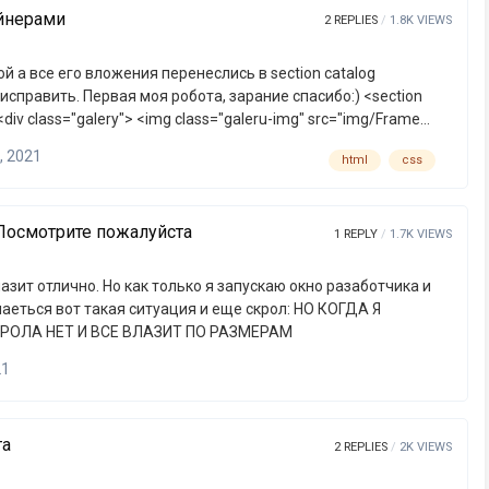
ейнерами
2
REPLIES
1.8K
VIEWS
ой а все его вложения перенеслись в section catalog
авить. Первая моя робота, зарание спасибо:) <section
, 2021
html
css
STARBUCKS® HOUSE BLEND из отборных кофейных зёрен из Л…
Посмотрите пожалуйста
1
REPLY
1.7K
VIEWS
 вот такая ситуация и еще скрол: НО КОГДА Я
ОЛА НЕТ И ВСЕ ВЛАЗИТ ПО РАЗМЕРАМ
21
та
2
REPLIES
2K
VIEWS