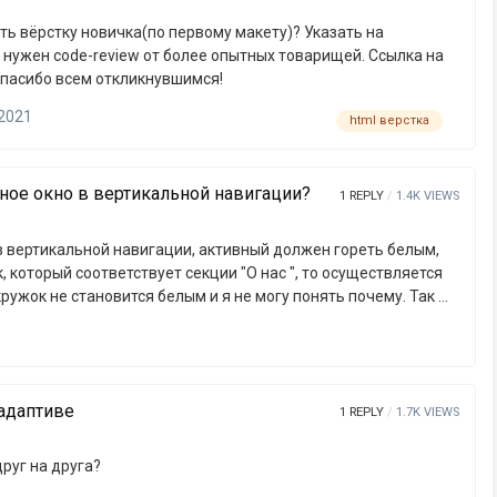
ть вёрстку новичка(по первому макету)? Указать на
н code-review от более опытных товарищей. Ссылка на
айла main.js Заранее спасибо всем откликнувшимся!
 2021
html верстка
ное окно в вертикальной навигации?
1
REPLY
1.4K
VIEWS
в вертикальной навигации, активный должен гореть белым,
 который соответствует секции "О нас ", то осуществляется
кружок не становится белым и я не могу понять почему. Так же
ет при скроллинге страницы на следующую секцию, может
1
.beget.techВесь код https://jsfiddle.net/bhkjudvL/ <nav
class="navbar"> <ul> <li> <a href="#main" class="dot active" data-scroll="main"> <span>Главная</sp…
 адаптиве
1
REPLY
1.7K
VIEWS
руг на друга?