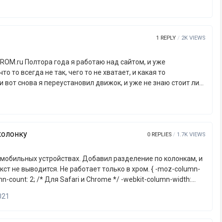
1
REPLY
2K
VIEWS
 сайтом, и уже
о то всегда не так, чего то не хватает, и какая то
и вот снова я переустановил движок, и уже не знаю стоит ли
 сайт, всё это выглядит как конвеерный процесс, и тем
, что нужно двигаться немного иначе, вот как идея -
ность вести свои блоги, выкладывать файлы и создавать
лее с одной стороны чем просто привлечь посетителя на сайт,
колонку
совать создать запис…
0
REPLIES
1.7K
VIEWS
а мобильных устройствах. Добавил разделение по колонкам, и
выводится. Не работает только в хром. { -moz-column-
100vw; column-count: 2; column-width: 100vw; max-height: 100vw; font-size: 1em; }
021