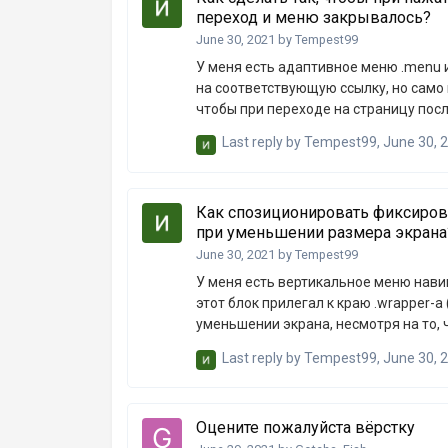
переход и меню закрывалось?
June 30, 2021
by
Tempest99
У меня есть адаптивное меню .menu 
на соответствующую ссылку, но само м
чтобы при переходе на страницу пос
фоном? Возможно ли это сделать чере
Last reply by
Tempest99
,
June 30, 
https://jsfiddle.net/dut2v5ws/Сам сайт 
Как спозиционировать фиксиров
при уменьшении размера экрана
June 30, 2021
by
Tempest99
У меня есть вертикальное меню навиг
этот блок прилегал к краю .wrapper-а
уменьшении экрана, несмотря на то, ч
выход это каждый раз двигать его п
Last reply by
Tempest99
,
June 30, 
код https://jsfiddle.net/dut2v5ws/Сам с
Оцените пожалуйста вёрстку