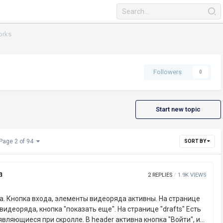
orks
Followers
0
Start new topic
Page 2 of 94
SORT BY
a
2
REPLIES
1.9K
VIEWS
а. Кнопка входа, элементы видеоряда активны. На странице
идеоряда, кнопка "показать еще". На странице "drafts" Есть
ляющиеся при скролле. В header активна кнопка "Войти", и