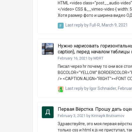
HTML <video class="post__audio-video" src="video/video.mp4" poster="img/video-poster.png" controls>
</video> CSS &__vimeo-video { width: 570px; height: 324px; Фотография "poster" меньше за видео.
Last reply by
Full-R
,
March 9, 2021
Нужно нарисовать горизонтальн
caption), перед началом таблицы 
February 16, 2021
by
MDRT
Писал через hr почему то они все стоят в начале, а не ка
BGCOLOR="YELLOW" BORDERCOLOR="RED" WIDTH="85%"> <HR WIDTH= 
/> <CAPTION ALIGN="RIGHT"><FONT COLOR="BLUE"> Такырып кестенын он жак жогаргы бурышына
шыгады </CAPTION> <TR><TH COLSPAN="4" Багана такырыбы </TH></TR> <TR ALIGN="RIGHT"
Last reply by
Igor Schnaider
,
Februar
BGCOLOR="PINK"> <HR WIDTH= “50%” SIZE= "2" color="#ff0000" /> <TH> 1-багана </TH><TH> 2 : багана
</TH> <TH> 3-багана </TH><TH> 4 : 
Первая Вёрстка. Прошу дать оце
February 3, 2021
by
Kirinayik Brutsamov
Здравствуйте, это моя первая вёрстка сайта,
только css и html к js не приступал, также ада