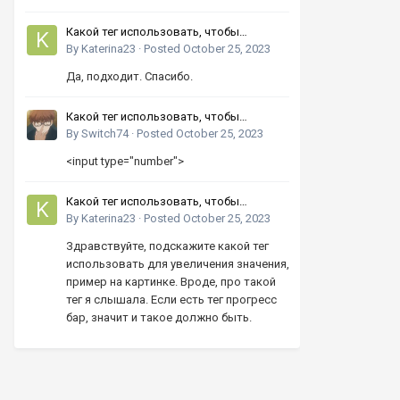
Какой тег использовать, чтобы
увеличивать число кнопками вверх-
By
Katerina23
·
Posted
October 25, 2023
вниз?
Да, подходит. Спасибо.
Какой тег использовать, чтобы
увеличивать число кнопками вверх-
By
Switch74
·
Posted
October 25, 2023
вниз?
<input type="number">
Какой тег использовать, чтобы
увеличивать число кнопками вверх-
By
Katerina23
·
Posted
October 25, 2023
вниз?
Здравствуйте, подскажите какой тег
использовать для увеличения значения,
пример на картинке. Вроде, про такой
тег я слышала. Если есть тег прогресс
бар, значит и такое должно быть.