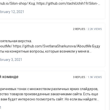
bruary 12, 2021
2
REPLIES
2.2K
VIEWS
nova/AboutMe Буду
ты на конкретные вопросы, которые возникли у меня в
bruary 3, 2021
решением 1920х1080, однако при просмотре страницы
прокрутка. Проблема более менее решилась при замене
нтами. Прокрутка исчезла, но все равно страница выглядит
й команде
 ли делать так, как сделала…
3
REPLIES
1.9K
VIEWS
оричневых тонах с множеством различных ярких слайдеров,
ество товаров произведенные заказчиками сайта. Есть еще
ам будет интересно посмотреть сайт. Но если вы найдете
 сюда и мы исправим заранее благодарные вам. Вот сайт
1