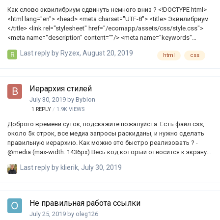
Как слово эквилибриум сдвинуть немного вниз ? <!DOCTYPE html>
<html lang="en"> <head> <meta charset="UTF-8"> <title> Эквилибриум
</title> <link rel="stylesheet" href="/ecomapp/assets/css/style.css">
<meta name="description" content=""/> <meta name="keywords"
content=""/> <link rel="stylesheet"
Last reply by
Ryzex
,
August 20, 2019
html
css
href="https://stackpath.bootstrapcdn.com/bootstrap/4.1.1/css/bootstr
ap.min.css"> </head> <body> <!-- Navigation --> <nav class="navbar
navbar-expand-sm navbar-dark bg-dark fixed-top"> </div> <div
class="collapse navbar-collapse" id="bs-example-navbar-c…
Иерархия стилей
July 30, 2019
by
Byblon
1
REPLY
1.9K
VIEWS
Доброго времени суток, подскажите пожалуйста. Есть файл css,
около 5к строк, все медиа запросы раскиданы, и нужно сделать
правильную иерархию. Как можно это быстро реализовать ? -
@media (max-width: 1436px) Весь код который относится к экрану
1436px - @media (max-width: 992px)Весь код который относится к
Last reply by
klierik
,
July 30, 2019
экрану 992px- @media (max-width: 767px)Весь код который
относится к экрану 767px- @media (max-width: 579px)Весь код
который относится к экрану 579px
Не правильная работа ссылки
July 25, 2019
by
oleg126