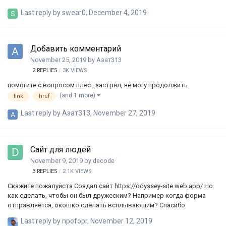
http://riksor.neritsoft.com/ Не могу опустить артикул вниз. Возможно
Last reply by
swear0
,
December 4, 2019
ли это привести в порядок без javascript только средствами css?
Добавить комментарий
November 25, 2019
by
Азат313
2
REPLIES
3K
VIEWS
помогите с вопросом плес , застрял, не могу продолжить
(and 1 more)
link
href
Last reply by
Азат313
,
November 27, 2019
Сайт для людей
November 9, 2019
by
decode
3
REPLIES
2.1K
VIEWS
Скажите пожалуйста Создал сайт https://odyssey-site.web.app/ Но
как сделать, чтобы он был дружеским? Например когда форма
отправляется, окошко сделать всплывающим? Спасибо
Last reply by
npofopr
,
November 12, 2019