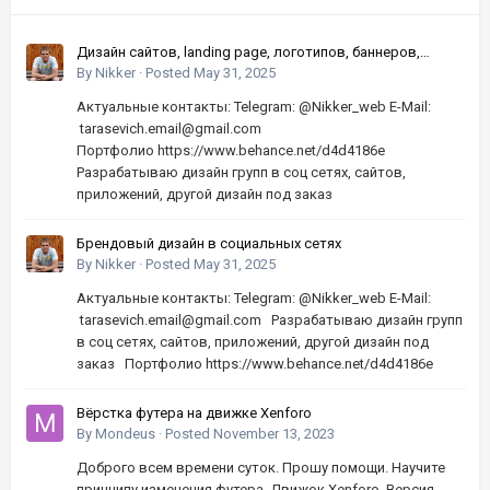
Дизайн сайтов, landing page, логотипов, баннеров,
шапок | Высокое качество, по хорошей цене
By
Nikker
·
Posted
May 31, 2025
Актуальные контакты: Telegram: @Nikker_web E-Mail:
tarasevich.email@gmail.com
Портфолио https://www.behance.net/d4d4186e
Разрабатываю дизайн групп в соц сетях, сайтов,
приложений, другой дизайн под заказ
Брендовый дизайн в социальных сетях
By
Nikker
·
Posted
May 31, 2025
Актуальные контакты: Telegram: @Nikker_web E-Mail:
tarasevich.email@gmail.com Разрабатываю дизайн групп
в соц сетях, сайтов, приложений, другой дизайн под
заказ Портфолио https://www.behance.net/d4d4186e
Вёрстка футера на движке Xenforo
By
Mondeus
·
Posted
November 13, 2023
Доброго всем времени суток. Прошу помощи. Научите
принципу изменения футера. Движок Xenforo. Версия