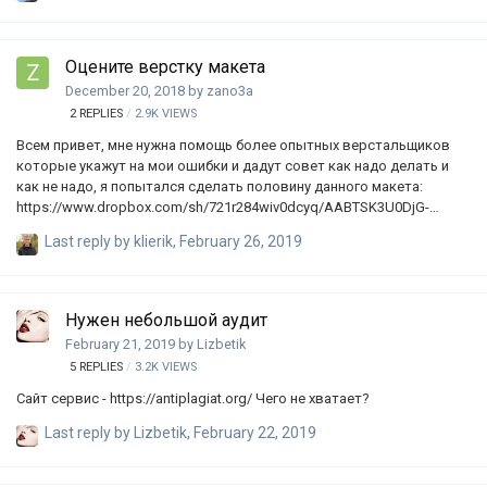
Оцените верстку макета
December 20, 2018
by
zano3a
2
REPLIES
2.9K
VIEWS
Всем привет, мне нужна помощь более опытных верстальщиков
которые укажут на мои ошибки и дадут совет как надо делать и
как не надо, я попытался сделать половину данного макета:
https://www.dropbox.com/sh/721r284wiv0dcyq/AABTSK3U0DjG-
RZoxQRZEM4Ma?dl=0 Получился такой код:
Last reply by
klierik
,
February 26, 2019
https://codepen.io/zb01kid/pen/zyoxbm?editors=1000 Изначально я
попытался сделать по методологии БЭМ, но уже к середине у меня
плохо выходило и напридумывал глупое название классов, так же
слышал что использовать много раз paddign`и и margin`ы
Нужен небольшой аудит
достаточно глупо, но к концу уже не понимал как сделать иначе.
February 21, 2019
by
Lizbetik
Хочу услышать от вас критику и желательно советы как можно
5
REPLIES
3.2K
VIEWS
подтянуть свою верстку до "приличн…
Сайт сервис - https://antiplagiat.org/ Чего не хватает?
Last reply by
Lizbetik
,
February 22, 2019