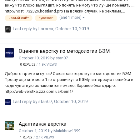
вижу что плохо выглядит, но понять не могу что лучше поменять....
http://host1732329.hostland.pro На всякий случай, не реклама,
поэтому все номера удалены, и хостинг пока отвязал от сайта)
(and 1 more)
новый сайт
рукожоп
Last reply by
Loromir
,
October 10, 2019
Оцените верстку по методологии БЭМ.
October 10, 2019
by
stan07
0
REPLIES
1.9K
VIEWS
Доброго времени суток! Осваиваю верстку по методологии БЭМ.
Прошу оценить мою 1-ю страничку по БЭМу, интересуют ошиб ки в
коде чувствую их накопится немало. Заранее благодарю.
http://web-verstka.zzz.com.ua/bem1/
Last reply by
stan07
,
October 10, 2019
Адаптивная верстка
October 1, 2019
by
Malakhow1999
1
REPLY
2.1K
VIEWS