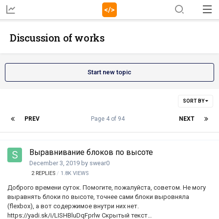
Discussion of works
Start new topic
SORT BY
PREV
Page 4 of 94
NEXT
Выравнивание блоков по высоте
December 3, 2019
by
swear0
2
REPLIES
1.8K
VIEWS
Доброго времени суток. Помогите, пожалуйста, советом. Не могу
выравнять блоки по высоте, точнее сами блоки выровняла
(flexbox), а вот содержимое внутри них нет.
https://yadi.sk/i/LISHBluDqFprlw Скрытый текст