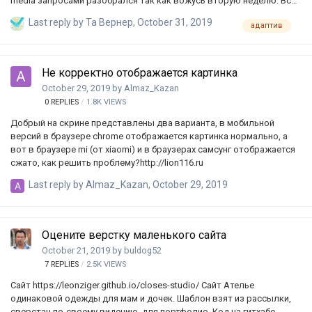
media запросами разобрался так как вожусь вторую неделю. Все
понимал до момента пока не зашёл в тупик одним словом, кто
Last reply by
Та Вернер
,
October 31, 2019
адаптив
нибудь может сказать может были такие у вас ошибки, но вот в
чем дело когда сижу через консоль разроботчика адаптивка со
всеми моими media запросами выглядит супер только начинаю
заливать на хостинг выскакивает вот такой треш? Сам сайт с
Не корректно отображается картинка
левой стороны, с правой стороны очень много свободного места,
October 29, 2019
by
Almaz_Kazan
хотелось бы узнать что я сделал не так, и как быть в сложившийся
0
REPLIES
1.8K
VIEWS
ситуации? Искр…
Добрый на скрине представлены два варианта, в мобильной
версий в браузере chrome отображается картинка нормально, а
вот в браузере mi (от xiaomi) и в браузерах самсунг отображается
сжато, как решить проблему?http://lion116.ru
Last reply by
Almaz_Kazan
,
October 29, 2019
Оцените верстку маленького сайта
October 21, 2019
by
buldog52
7
REPLIES
2.5K
VIEWS
Сайт https://leonziger.github.io/closes-studio/ Сайт Ателье
одинаковой одежды для мам и дочек. Шаблон взят из рассылки,
сверстан по-своему видению, для портфолио. Код на гитхабе