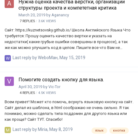
Нужна оценка качества верстки, организации
структуры проекта и компететная критика
March 20, 2019
by
Aganancy
7
REPLIES
3.6K
VIEWS
Сайт: https://kuznetsovsky.github.io/ Школа Английского Языка Что
требуется: Прошу оценить качество вертки и указать на
недостатки( какие грубые ошибки совершены в процессе), а так
же как можно улучшить код в целом. Пишите все что Вам не
нравится в верстке (в разумных пределах, только ), и как иначе бы
Last reply by
WeboМан
,
May 15, 2019
Вы сделали? Также я бы хотел узнать у Вас время, за сколько бы
это сделал средний верстальщик? У меня на это ушло ~5 дней по
~8 часов. Оцените так же вместе с кодом и то, как организована
структура проекта. До скриптов и оптимизации еще не дошел по
Помогите создать кнопку для языка.
этому их нет. Вопросы: - Заказали бы Вы у меня вёрстку? (если нет,
April 30, 2019
by
Vic-Tor
то почему? желательно с аргументами) - И…
4
REPLIES
4.5K
VIEWS
Всем привет! Может кто помочь, всунуть языковую кнопку на сайт.
Сайт делал из шаблона, в html соображаю не очень сильно. Я так
понимаю, можно сделать типа поддомен для другого языка или
как проще? Сайт ТУТ. Спасибо!
Last reply by
Miria
,
May 8, 2019
язык
кнопка