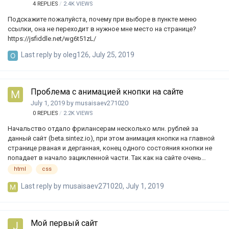
4
REPLIES
2.4K
VIEWS
Подскажите пожалуйста, почему при выборе в пункте меню
ссылки, она не переходит в нужное мне место на странице?
https://jsfiddle.net/wg6t51zL/
Last reply by
oleg126
,
July 25, 2019
Проблема с анимацией кнопки на сайте
July 1, 2019
by
musaisaev271020
0
REPLIES
2.2K
VIEWS
Начальство отдало фрилансерам несколько млн. рублей за
данный сайт (beta.sintez.io), при этом анимация кнопки на главной
странице рваная и дерганная, конец одного состояния кнопки не
попадает в начало зацикленной части. Так как на сайте очень
много графических элементов и анимаций, было принято решение
html
css
сделать прелоадер, после загрузки которого должна начаться
Last reply by
musaisaev271020
,
July 1, 2019
анимация всех элементов сайта, плавно, без дерганий и потерь
кадров, особенно это касается главную кнопку (кнопка PLAY) в
центре на первом экране. Она имеет 3 состояния - 1. появление(24
кадра), 2. основная анимация(48 кадров), 3. наведенное состояние.
Мой первый сайт
Проблема в том, что после загрузки прелоадера, анимация