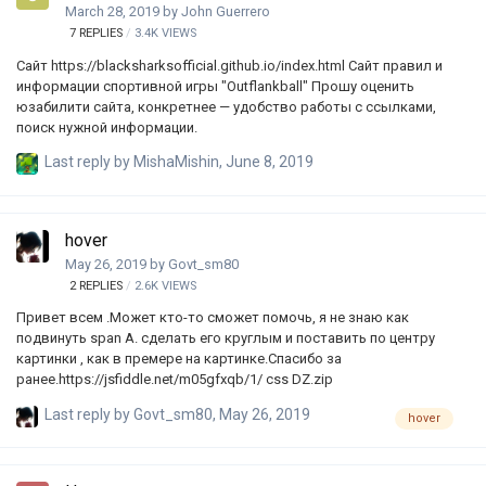
March 28, 2019
by
John Guerrero
"появлен…
7
REPLIES
3.4K
VIEWS
Сайт https://blacksharksofficial.github.io/index.html Сайт правил и
информации спортивной игры "Outflankball" Прошу оценить
юзабилити сайта, конкретнее — удобство работы с ссылками,
поиск нужной информации.
Last reply by
MishaMishin
,
June 8, 2019
hover
May 26, 2019
by
Govt_sm80
2
REPLIES
2.6K
VIEWS
Привет всем .Может кто-то сможет помочь, я не знаю как
подвинуть span А. сделать его круглым и поставить по центру
картинки , как в премере на картинке.Спасибо за
ранее.https://jsfiddle.net/m05gfxqb/1/ css DZ.zip
Last reply by
Govt_sm80
,
May 26, 2019
hover