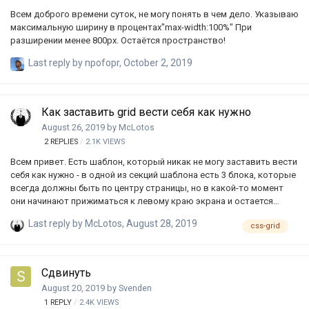
Всем доброго времени суток, не могу понять в чем дело. Указываю
максимальную ширину в процентах"max-width:100%" При
разширении менее 800px. Остаётся пространство!
Last reply by
npofopr
,
October 2, 2019
Как заставить grid вести себя как нужно
August 26, 2019
by
McLotos
2
REPLIES
2.1K
VIEWS
Всем привет. Есть шаблон, который никак не могу заставить вести
себя как нужно - в одной из секций шаблона есть 3 блока, которые
всегда должны быть по центру страницы, но в какой-то момент
они начинают прижиматься к левому краю экрана и остается
много пустоты, подскажите как починить (при этом есть
Last reply by
McLotos
,
August 28, 2019
css-grid
навязчивое желание не использовать @media думаю код объяснит
вопрос лучше, чем я https://codepen.io/McLotos/pen/ExYWoQq?
editors=1100 Если начать растягивать страницу по ширине, то в
какой-то момент блоки просто приклеиваются к левому краю, а
Сдвинуть
нужно чтобы все три блока, стоя рядом были точно по середине
August 20, 2019
by
Svenden
страницы в качестве простого решения, можно добавить @med…
1
REPLY
2.4K
VIEWS