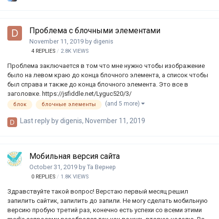
Проблема с блочными элементами
November 11, 2019
by
digenis
4
REPLIES
2.8K
VIEWS
Проблема заключается в том что мне нужно чтобы изображение
было на левом краю до конца блочного элемента, а список чтобы
был справа и также до конца блочного элемента. Это все в
заголовке. https://jsfiddle.net/Lyguc520/3/
(and 5 more)
блок
блочные элементы
Last reply by
digenis
,
November 11, 2019
Мобильная версия сайта
October 31, 2019
by
Та Вернер
0
REPLIES
1.8K
VIEWS
Здравствуйте такой вопрос! Верстаю первый месяц решил
запилить сайтик, запилить до запили. Не могу сделать мобильную
версию пробую третий раз, конечно есть успехи со всеми этими