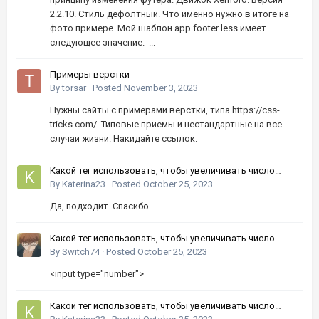
2.2.10. Стиль дефолтный. Что именно нужно в итоге на
фото примере. Мой шаблон app.footer less имеет
следующее значение. ...
Примеры верстки
By
torsar
·
Posted
November 3, 2023
Нужны сайты с примерами верстки, типа https://css-
tricks.com/. Типовые приемы и нестандартные на все
случаи жизни. Накидайте ссылок.
Какой тег использовать, чтобы увеличивать число
кнопками вверх-вниз?
By
Katerina23
·
Posted
October 25, 2023
Да, подходит. Спасибо.
Какой тег использовать, чтобы увеличивать число
кнопками вверх-вниз?
By
Switch74
·
Posted
October 25, 2023
<input type="number">
Какой тег использовать, чтобы увеличивать число