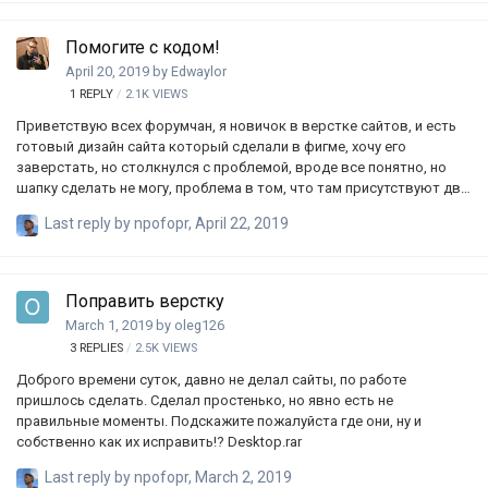
Помогите с кодом!
April 20, 2019
by
Edwaylor
1
REPLY
2.1K
VIEWS
Приветствую всех форумчан, я новичок в верстке сайтов, и есть
готовый дизайн сайта который сделали в фигме, хочу его
заверстать, но столкнулся с проблемой, вроде все понятно, но
шапку сделать не могу, проблема в том, что там присутствуют два
изображения, и я понятия не имею как их поставить так, чтобы все
Last reply by
npofopr
,
April 22, 2019
было красиво и с этой наклонной чертой) прикладываю
скриншот)
Поправить верстку
March 1, 2019
by
oleg126
3
REPLIES
2.5K
VIEWS
Доброго времени суток, давно не делал сайты, по работе
пришлось сделать. Сделал простенько, но явно есть не
правильные моменты. Подскажите пожалуйста где они, ну и
собственно как их исправить!? Desktop.rar
Last reply by
npofopr
,
March 2, 2019