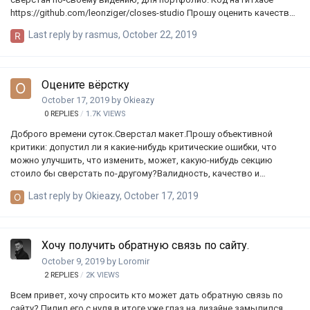
https://github.com/leonziger/closes-studio Прошу оценить качество
верстки, организацию кода на гитхабе. Спасибо
Last reply by
rasmus
,
October 22, 2019
Оцените вёрстку
October 17, 2019
by
Okieazy
0
REPLIES
1.7K
VIEWS
Доброго времени суток.Сверстал макет.Прошу объективной
критики: допустил ли я какие-нибудь критические ошибки, что
можно улучшить, что изменить, может, какую-нибудь секцию
стоило бы сверстать по-другому?Валидность, качество и
производительность HTML и CSS кода?
Last reply by
Okieazy
,
October 17, 2019
https://github.com/Okitonori/ActiveBox
Хочу получить обратную связь по сайту.
October 9, 2019
by
Loromir
2
REPLIES
2K
VIEWS
Всем привет, хочу спросить кто может дать обратную связь по
сайту? Пилил его с нуля в итоге уже глаз на дизайне замылился