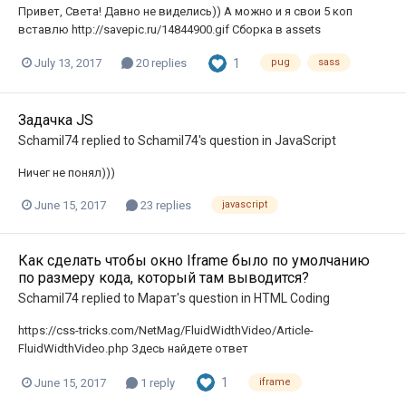
Привет, Света! Давно не виделись)) А можно и я свои 5 коп
вставлю http://savepic.ru/14844900.gif Сборка в assets
1
July 13, 2017
20 replies
pug
sass
Задачка JS
Schamil74
replied to
Schamil74
's question in
JavaScript
Ничег не понял)))
June 15, 2017
23 replies
javascript
Как сделать чтобы окно Iframe было по умолчанию
по размеру кода, который там выводится?
Schamil74
replied to
Марат
's question in
HTML Coding
https://css-tricks.com/NetMag/FluidWidthVideo/Article-
FluidWidthVideo.php Здесь найдете ответ
1
June 15, 2017
1 reply
iframe