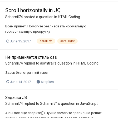
Scroll horizontally in JQ
Schamil74
posted a question in
HTML Coding
Всем привет! Помогите реализовать нормальную
горизонтальную прокрутку
June 15, 2017
scrollleft
scrollright
Не применяется стиль css
Schamil74
replied to
asyntrail
's question in
HTML Coding
Здесь был странный текст
June 14, 2017
6 replies
Задачка JS
Schamil74
replied to
Schamil74
's question in
JavaScript
А вы все еще спорите))) Лучше помогите правильно решить