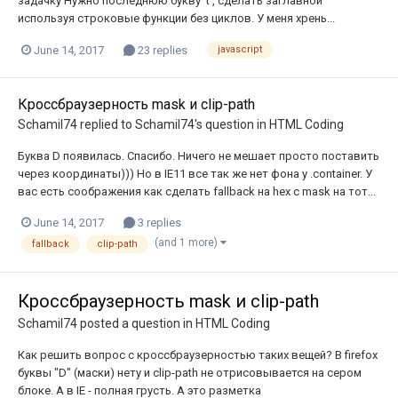
задачку Нужно последнюю букву 't', сделать заглавной
используя строковые функции без циклов. У меня хрень...
June 14, 2017
23 replies
javascript
Кроссбраузерность mask и clip-path
Schamil74
replied to
Schamil74
's question in
HTML Coding
Буква D появилась. Спасибо. Ничего не мешает просто поставить
через координаты))) Но в IE11 все так же нет фона у .container. У
вас есть соображения как сделать fallback на hex с mask на тот...
June 14, 2017
3 replies
(and 1 more)
fallback
clip-path
Кроссбраузерность mask и clip-path
Schamil74
posted a question in
HTML Coding
Как решить вопрос с кроссбраузерностью таких вещей? В firefox
буквы "D" (маски) нету и clip-path не отрисовывается на сером
блоке. А в IE - полная грусть. А это разметка