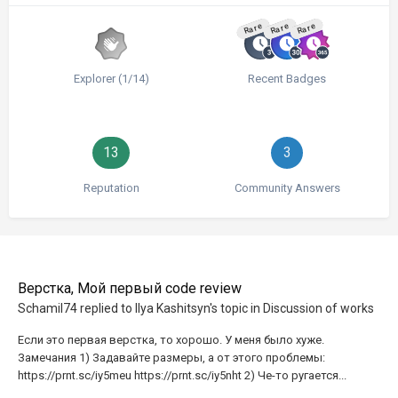
Rare
Rare
Rare
Explorer (1/14)
Recent Badges
13
3
Reputation
Community Answers
Верстка, Мой первый code review
Schamil74
replied to
Ilya Kashitsyn
's topic in
Discussion of works
Если это первая верстка, то хорошо. У меня было хуже.
Замечания 1) Задавайте размеры, а от этого проблемы:
https://prnt.sc/iy5meu https://prnt.sc/iy5nht 2) Че-то ругается...