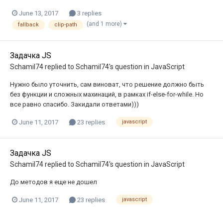
June 13, 2017
3 replies
(and 1 more)
fallback
clip-path
Задачка JS
Schamil74
replied to
Schamil74
's question in
JavaScript
Нужно было уточнить, сам виноват, что решение должно быть
без функции и сложных махинаций, в рамках if-else-for-while. Но
все равно спасибо. Закидали ответами)))
June 11, 2017
23 replies
javascript
Задачка JS
Schamil74
replied to
Schamil74
's question in
JavaScript
До методов я еще не дошел
June 11, 2017
23 replies
javascript