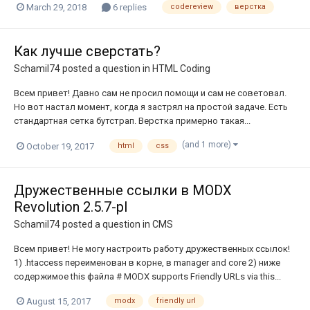
March 29, 2018
6 replies
codereview
верстка
Как лучше сверстать?
Schamil74
posted a question in
HTML Coding
Всем привет! Давно сам не просил помощи и сам не советовал.
Но вот настал момент, когда я застрял на простой задаче. Есть
стандартная сетка бутстрап. Верстка примерно такая...
(and 1 more)
October 19, 2017
html
css
Дружественные ссылки в MODX
Revolution 2.5.7-pl
Schamil74
posted a question in
CMS
Всем привет! Не могу настроить работу дружественных ссылок!
1) .htaccess переименован в корне, в manager and core 2) ниже
содержимое this файла # MODX supports Friendly URLs via this...
August 15, 2017
modx
friendly url