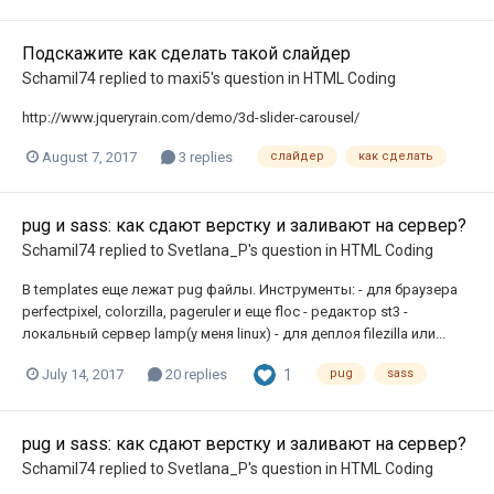
Подскажите как сделать такой слайдер
Schamil74
replied to
maxi5
's question in
HTML Coding
http://www.jqueryrain.com/demo/3d-slider-carousel/
August 7, 2017
3 replies
слайдер
как сделать
pug и sass: как сдают верстку и заливают на сервер?
Schamil74
replied to
Svetlana_P
's question in
HTML Coding
В templates еще лежат pug файлы. Инструменты: - для браузера
perfectpixel, colorzilla, pageruler и еще floc - редактор st3 -
локальный сервер lamp(у меня linux) - для деплоя filezilla или...
1
July 14, 2017
20 replies
pug
sass
pug и sass: как сдают верстку и заливают на сервер?
Schamil74
replied to
Svetlana_P
's question in
HTML Coding