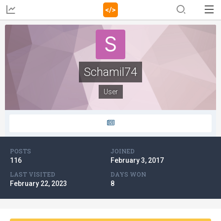
Schamil74
User
POSTS
JOINED
116
February 3, 2017
LAST VISITED
DAYS WON
February 22, 2023
8