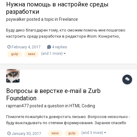
Нужна помощь в настройке среды
разработки
psywalker
posted a topic in
Freelance
Буду дико благодарен тому, кто сможем помочь мне пошагово
настроить среду разработки в редакторе Atom. Конкретно,
нужно настройка gulp, sass и прочих смежных вещей, и
February 4, 2017
4 replies
следовательно, компиляцию в конце, чтобы всё это собиралось
(and 1 more)
gulp
sass
в файлы html/css/js и т.д. Готов подстроиться под удобные вам
дни/ча...
Вопросы в верстке e-mail в Zurb
Foundation
rapman477
posted a question in
HTML Coding
Помогите пожалуйста доверстать письмо. Вопросов несколько -
буду выкладывать по степени формирования. Заранее спасибо
всем кто не бросил начинающего. Пишу в Zurb Foundation 2, с
(and 3 more)
January 30, 2017
sass
gulp
помощью Inky и sass 1. Как сделать полосу во весь экран?