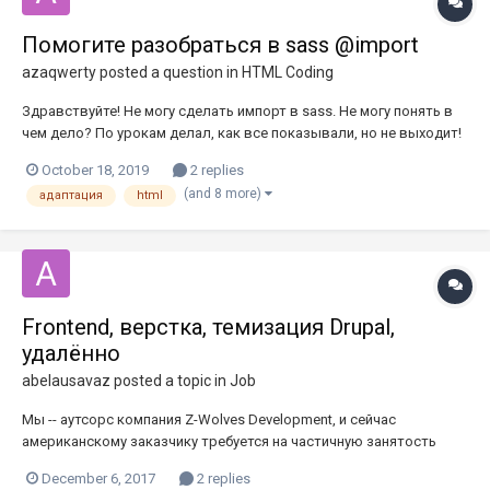
Помогите разобраться в sass @import
azaqwerty
posted a question in
HTML Coding
Здравствуйте! Не могу сделать импорт в sass. Не могу понять в
чем дело? По урокам делал, как все показывали, но не выходит!
Импорт для оптимизаций и адаптаций сайта
October 18, 2019
2 replies
(and 8 more)
адаптация
html
Frontend, верстка, темизация Drupal,
удалённо
abelausavaz
posted a topic in
Job
Мы -- аутсорс компания Z-Wolves Development, и сейчас
американскому заказчику требуется на частичную занятость
фронтенд для сайта на Drupal. Следующие задачи планируются:
December 6, 2017
2 replies
80-90% Drupal 7 10-20% Drupal 8 Чистый Drupal, не