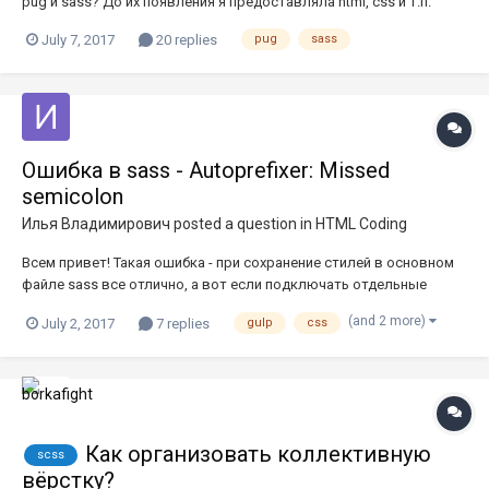
pug и sass? До их появления я предоставляла html, css и т.п.
Сейчас осваиваю инструменты, но из-за компиляции непонятно,
July 7, 2017
20 replies
pug
sass
какие файлы теперь отправляют клиенту? 2. В каком виде
готовую верстку закачивают на сервер? Например, сайт без
CM...
Ошибка в sass - Autoprefixer: Missed
semicolon
Илья Владимирович
posted a question in
HTML Coding
Всем привет! Такая ошибка - при сохранение стилей в основном
файле sass все отлично, а вот если подключать отдельные
файлы, например, _header.sass при сохранение выскакивает
(and 2 more)
July 2, 2017
7 replies
gulp
css
ошибка - Autoprefixer: Missed semicolon! Точка с запятой все
стоит нормально, компилит если несколько раз нажать
сохранить, но...
Как организовать коллективную
scss
вёрстку?