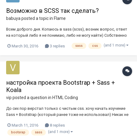
Возможно в SCSS так сделать?
babuya
posted a topic in
Flame
Всем доброго дня. Копаюсь в sass (scss), возник вопрос, ответ
на который либо я не понимаю, либо не могу найти) Собственно
такая структура .navigation ul li { span.inner > a span.icon_cat {
(and 1 more)
March 30, 2016
3 replies
sass
css
display: inline-block; width: 24px; height: 24px; position: absol...
настройка проекта Bootstrap + Sass +
Koala
vip
posted a question in
HTML Coding
До сих пор верстал только с чистым css. хочу начать изучение
Sass + Bootstrap (который ранее тоже не использовал) Никак не
могу найти описания как правильно настроить рабочую среду без
March 11, 2016
8 replies
использования Ruby/Gulp/Bower, а с понятным Koala GUI. Где
(and 1 more)
bootsrap
sass
какие файлы размещать и какие файлы можно править в ис...