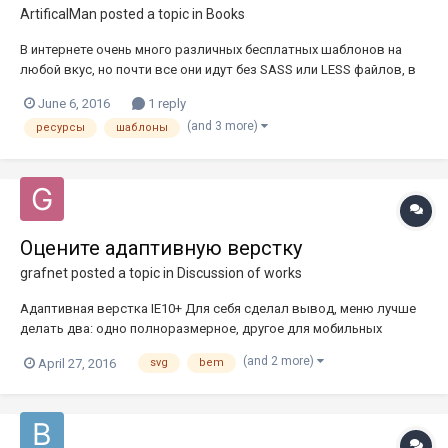
ArtificalMan
posted a topic in
Books
В интернете очень много различных бесплатных шаблонов на
любой вкус, но почти все они идут без SASS или LESS файлов, в
связи с чем затрудняется их кастомизация. Знает ли кто
June 6, 2016
1 reply
ресурсы, где можно найти шаблоны с исходниками стилей?
(and 3 more)
ресурсы
шаблоны
Оцените адаптивную верстку
grafnet
posted a topic in
Discussion of works
Адаптивная верстка IE10+ Для себя сделал вывод, меню лучше
делать два: одно полноразмерное, другое для мобильных
устройств. Правда, в ie8 не отображается ровным счетом
(and 2 more)
April 27, 2016
svg
bem
ничего(пустая страница), что для меня пока загадка. Может кто
знает ответ?