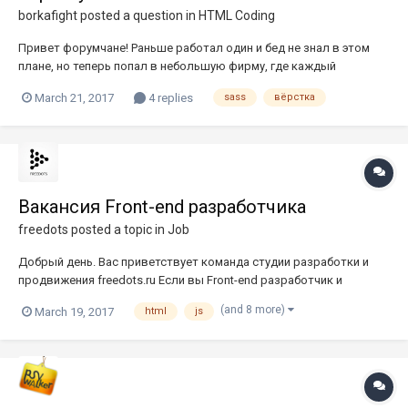
borkafight
posted a question in
HTML Coding
Привет форумчане! Раньше работал один и бед не знал в этом
плане, но теперь попал в небольшую фирму, где каждый
работает сам по себе, нет единого рабочего процесса. Я привык
March 21, 2017
4 replies
sass
вёрстка
работать через Prepros, он многофункционален и требует
минимальных знаний в "компиляторстве". Так вот, я хотел бы пр...
Вакансия Front-end разработчика
freedots
posted a topic in
Job
Добрый день. Вас приветствует команда студии разработки и
продвижения freedots.ru Если вы Front-end разработчик и
делаете круто, то высылайте свое портфолио на hr@freedots.ru и
(and 8 more)
March 19, 2017
html
js
вместе мы поработаем над интересными проектами Основные
требования: Опыт работы в отрасли не менее 2 лет....