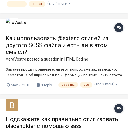
(and 4 more)
frontend
drupal
decoupled/headless Front-End Skills: Разработка подтем по
кастомно...
Как использовать @extend стилей из
другого SCSS файла и есть ли в этом
смысл?
VeraVostro
posted a question in
HTML Coding
Заранее прошу прощения если этот вопрос уже задавался, но,
несмотря на обширное кол-во информации по теме, найти ответа
на свой вопрос я не смогла. Суть в следующем: Например, у меня
(and 2 more)
May 2, 2018
1 reply
верстка
css
есть два отдельных scss файла - header.scss и footer.scss. Стили
футера почти полностью совпадают со стилями хед...
Подскажите как правильно стилизовать
placeholder с помощью sass