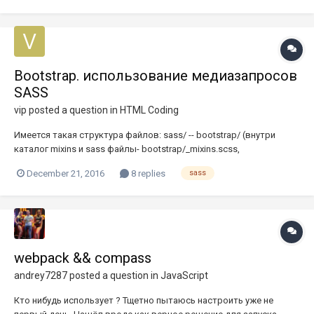
(номер строки html кода: 144-151) 2. М...
Bootstrap. использование медиазапросов
SASS
vip
posted a question in
HTML Coding
Имеется такая структура файлов: sass/ -- bootstrap/ (внутри
каталог mixins и sass файлы- bootstrap/_mixins.scss,
bootstrap/_variables.scss, bootstrap/_normilze.scss, и т.д.) --
December 21, 2016
8 replies
sass
_bootstrap.scss -- main.scss содержание файла main.scss: @import
"bootstrap"; .element { with: 200px...
webpack && compass
andrey7287
posted a question in
JavaScript
Кто нибудь использует ? Тщетно пытаюсь настроить уже не