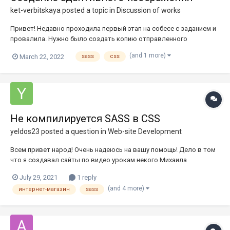
ket-verbitskaya
posted a topic in
Discussion of works
Привет! Недавно проходила первый этап на собесе с заданием и
провалила. Нужно было создать копию отправленного
изображения (прикреплено). Предполагаю, что ошибка была
(and 1 more)
March 22, 2022
sass
css
изначально в том, что требование "Use SASS variables by
changing width and background, it has to change completely, the
shape must...
Не компилируется SASS в CSS
yeldos23
posted a question in
Web-site Development
Всем привет народ! Очень надеюсь на вашу помощь! Дело в том
что я создавал сайты по видео урокам некого Михаила
Базарова. Вот собственно его видео уроки
July 29, 2021
1 reply
https://camouf.ru/video/new_store/phpstorm.html?PAGEN_2=2
(and 4 more)
интернет-магазин
sass
Теперь конкретно о проблеме: Дело в том, что данный человек
использует bootstrap и s...