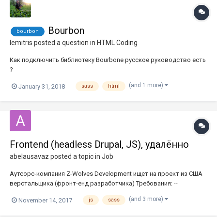
Bourbon
bourbon
lemitris
posted a question in
HTML Coding
Как подключить библиотеку Bourbone русское руководство есть
?
(and 1 more)
January 31, 2018
sass
html
Frontend (headless Drupal, JS), удалённо
abelausavaz
posted a topic in
Job
Аутсорс-компания Z-Wolves Development ищет на проект из США
верстальщика (фронт-енд разработчика) Требования: --
уверенные знания JS -- владение SASS/Gulp/Grunt -- опыт
(and 3 more)
November 14, 2017
js
sass
headless/decoupled Drupal-верстки (желательны примеры) --
pixel-perfect from PSDs, внимание к деталям -- английский не...