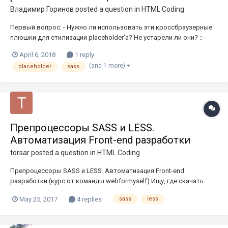
Владимир Горинов
posted a question in
HTML Coding
Первый вопрос: - Нужно ли использовать эти кроссбраузерные
плюшки для стилизации placeholder'a? Не устарели ли они? ::-
webkit-input-placeholder {color:#c0392b;} ::-moz-placeholder
April 6, 2018
1 reply
{color:#c0392b;}/* Firefox 19+ */ :-moz-placeholder {color:#c0392b;}/*
(and 1 more)
placeholder
sass
Firefox 18- */ :-ms-input-...
Препроцессоры SASS и LESS.
Автоматизация Front-end разработки
torsar
posted a question in
HTML Coding
Препроцессоры SASS и LESS. Автоматизация Front-end
разработки (курс от команды webformyself) Ищу, где скачать
бесплатно, желательно с торрентов Весь инет гуглом и яндексом
May 25, 2017
4 replies
sass
less
перерыл, не нашел. Дайте ссыль, очень нуно