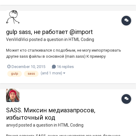
gulp sass, не работает @import
VeniVidiVici
posted a question in
HTML Coding
Может кто сталкивался с подобным, не могу импортировать
другие sass файлы в основной (main.sass) К примеру
подключение стилей файла reset.sass: @import "test/reset"После
December 10, 2015
16 replies
запуска компилятора, появляется ошибка Гуглил, предлагают
(and 1 more)
gulp
sass
вставить строчку includePaths: ['./styles'],либо плагины. Но
почему...
SASS. Миксин медиазапросов,
избыточный код
anvyd
posted a question in
HTML Coding
Решил освоить SASS, очень мне нравится его идея, большое