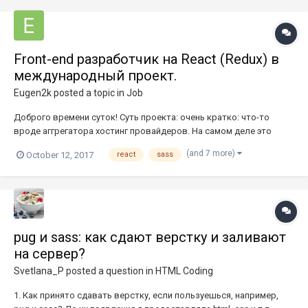
Front-end разработчик на React (Redux) в
международный проект.
Eugen2k
posted a topic in
Job
Доброго времени суток! Суть проекта: очень кратко: что-то
вроде аггрегатора хостинг провайдеров. На самом деле это
только звучит не особо, но по факту все намного интересней.
(and 7 more)
October 12, 2017
react
sass
Проект готов на 20-25%. В команде есть сильный и опытный
back-end разработчик, дизайнер и маркетолог-идеолог Но у нас
д...
pug и sass: как сдают верстку и заливают
на сервер?
Svetlana_P
posted a question in
HTML Coding
1. Как принято сдавать верстку, если пользуешься, например,