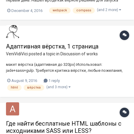
первый день. Нашёл вроде как верное решение для запуска
компаса, но на импорте картинок ловлю ошибку, никакие
(and 2 more)
December 4, 2016
webpack
compass
варианты путей не работают. Ссылка на файлы
https://github.com/Andrey7287/new-webpack
Адаптивная вёрстка, 1 страница
VeniVidiVici
posted a topic in
Discussion of works
макет вёрстка (адаптивная до 320px) Использовал:
jade+sass+gulp. Требуется критика вёрстки, любые пожелания,
указание на ошибки/недочёты, также приветствуются. От себя
August 9, 2016
1 reply
несколько вопросов: 1) Google page speed даёт низкую оценку
(and 3 more)
html
вёрстка
скорости: Как это исправить?? скрин...
Где найти бесплатные HTML шаблоны с
исходниками SASS или LESS?