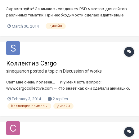
Здравствуйте! Занимаюсь созданием PSD макетов для сайтов
различных тематик. При необходимости сделаю адаптивные
макеты (для ПК, Планшетов, Телефонов). Помимо умения ловко
March 30, 2014
дизайн
передвигать пиксели в Photoshop'е, я всегда стремлюсь, чтобы
веб интерфейс помогал решать поставленную задачу.
Портфолио — h...
Коллектив Cargo
sinequanon
posted a topic in
Discussion of works
Сайт мне очень полезен... — И у меня есть вопрос:
www.cargocollective.com — Кто знает как они сделали анимацию,
фона логотипа. Если в "код" пройти, то там "дивы"... Это в CSS
February 3, 2014
2 replies
сделано?
Коллекции примеры
дизайн