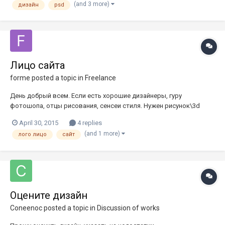
(and 3 more)
дизайн
psd
браузера использо...
Лицо сайта
forme
posted a topic in
Freelance
День добрый всем. Если есть хорошие дизайнеры, гуру
фотошопа, отцы рисования, сенсеи стиля. Нужен рисунок\3d
объект и так далее, то есть все возможные идеи и ваше
April 30, 2015
4 replies
воображение. Тема: Ежик! В идеале мальчик и девочка. Сам
(and 1 more)
лого лицо
сайт
пробовал, но получался лишь, шлак. Если у вас хобби делать в
фотошопе или тд ра...
Оцените дизайн
Coneenoc
posted a topic in
Discussion of works