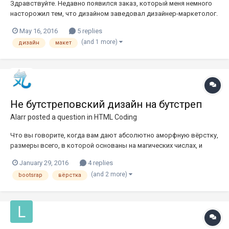
Здравствуйте. Недавно появился заказ, который меня немного
насторожил тем, что дизайном заведовал дизайнер-маркетолог.
На первый взгляд макеты для десктопа неплохие, как обычно.
May 16, 2016
5 replies
Потом через время предоставили для планшетов и мобильных.
(and 1 more)
дизайн
макет
Вот с этого момента подробнее: 1. Макеты с одинаковыми...
Не бутстреповский дизайн на бутстреп
Alarr
posted a question in
HTML Coding
Что вы говорите, когда вам дают абсолютно аморфную вёрстку,
размеры всего, в которой основаны на магических числах, и
просят всю эту безсеточность посадить на бутстреп? Лично я
January 29, 2016
4 replies
вообще не люблю привязываться к сеткам. Особенно в таких
(and 2 more)
bootsrap
вёрстка
случаях.