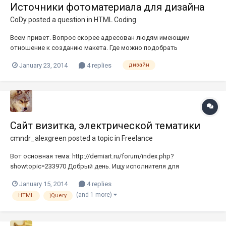
Источники фотоматериала для дизайна
CoDy
posted a question in
HTML Coding
Всем привет. Вопрос скорее адресован людям имеющим
отношение к созданию макета. Где можно подобрать
фотоматериал для дизайна макета? Поиск картинок через
January 23, 2014
4 replies
дизайн
сервисы поисковых систем это конечно хорошо, но может есть
какая-то альтернатива?
Сайт визитка, электрической тематики
cmndr_alexgreen
posted a topic in
Freelance
Вот основная тема: http://demiart.ru/forum/index.php?
showtopic=233970 Добрый день. Ищу исполнителя для
следующей работы. _ ТЗ _Заказчик занимается
January 15, 2014
4 replies
электромонтажными работами. Ему необходим сайт
(and 1 more)
HTML
jQuery
описывающий несколько услуг, конкретно сборка электрощитов
и продажа комплектующих для электрощитов....