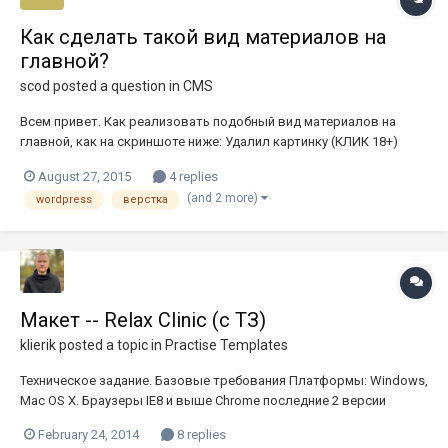
Как сделать такой вид материалов на
главной?
scod
posted a question in
CMS
Всем привет. Как реализовать подобный вид материалов на
главной, как на скриншоте ниже: Удалил картинку (КЛИК 18+)
Интересно как-это все реализовать, сам дизайн я уже сверстал,
August 27, 2015
4 replies
но незнаю как сделать что бы из админки я добавлял новую
(and 2 more)
wordpress
верстка
запись прописывал к ней тайтл, далее добавлял превью-
картинку (к...
Макет -- Relax Clinic (с ТЗ)
klierik
posted a topic in
Practise Templates
Техническое задание. Базовые требования Платформы: Windows,
Mac OS X. Браузеры IE8 и выше Chrome последние 2 версии
Firefox последнии 2 версии Opera последнии 2 версии (на базе
February 24, 2014
8 replies
движка Blink) Safari последнии 2 версии В качестве эталонного