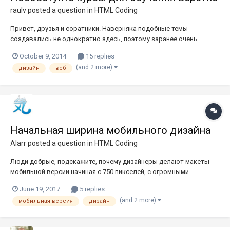
raulv
posted a question in
HTML Coding
Привет, друзья и соратники. Наверняка подобные темы
создавались не однократно здесь, поэтому заранее очень
извиняюсь за плагиат =) Я занимаюсь дизайном сайтов (psd-
October 9, 2014
15 replies
фотошоп) уже несколько лет, всё устраивает, всё нравится.
(and 2 more)
дизайн
веб
Очень давно хочу изучить верстку, но всё руки не доходили, то
проекты, то ещ...
Начальная ширина мобильного дизайна
Alarr
posted a question in
HTML Coding
Люди добрые, подскажите, почему дизайнеры делают макеты
мобильной версии начиная с 750 пикселей, с огромными
шрифтами и картинками? Но при этом, хотят чтобы оно всё круто
June 19, 2017
5 replies
выглядело на 320px. Как же правильно делать, дизайн на 320, а
(and 2 more)
мобильная версия
дизайн
потом пускай расширяется? Или 750, а верстальщик пускай сам
п...