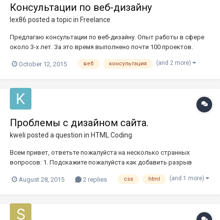
Консультации по веб-дизайну
lex86
posted a topic in
Freelance
Предлагаю консультации по веб-дизайну. Опыт работы в сфере
около 3-х лет. За это время выполнено почти 100 проектов.
Данная услуга подходит особенно начинающим дизайнерам.
(and 2 more)
October 12, 2015
веб
консультация
Консультации проводятся по таким вопросам: - с чего начинать
разработку проекта; - зарисовка и создание прототипов; -
работа с...
Проблемы с дизайном сайта.
kweli
posted a question in
HTML Coding
Всем привет, ответьте пожалуйста на несколько странных
вопросов: 1. Подскажите пожалуйста как добавить разрыв
между слайдером и основной частью сайта. Попробовал aside,
(and 1 more)
August 28, 2015
2 replies
css
html
но это совершенно не то. 2. Пытаюсь на фон добавить 2
картинки, но получается так, что картинка, которая
подразумевается снизу иде...