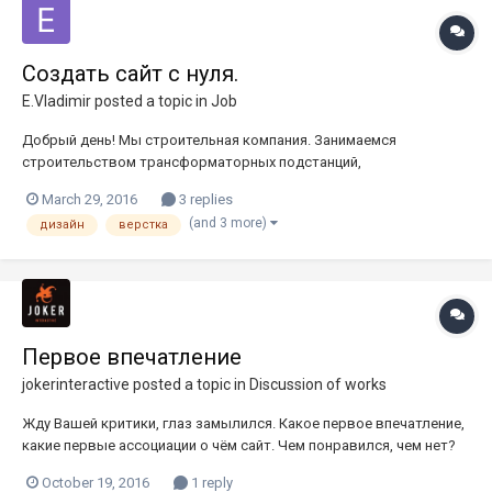
Создать сайт с нуля.
E.Vladimir
posted a topic in
Job
Добрый день! Мы строительная компания. Занимаемся
строительством трансформаторных подстанций,
модернизацией, обслуживанием и сопутствующими работами.
March 29, 2016
3 replies
Нам нужен сайт. Сайт всего из 5-страниц: Главная, Контакты,
(and 3 more)
дизайн
верстка
Партнеры, Портфолио, Услуги. Сайт на двух языках....
Первое впечатление
jokerinteractive
posted a topic in
Discussion of works
Жду Вашей критики, глаз замылился. Какое первое впечатление,
какие первые ассоциации о чём сайт. Чем понравился, чем нет?
Цепляет/нет? Буду рад любым замечаниям и ваши мыслям.
October 19, 2016
1 reply
хочукрутойсайт.рф