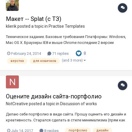
Макет -- Splat (с ТЗ)
klierik
posted a topic in
Practise Templates
Техническое задание. Базовые требования Платформы: Windows,
Mac OS X. Браузеры IE8 и выше Chrome последние 2 версии
Firefox последнии 2 версии Opera последнии 2 версии (на базе
8
February 24, 2014
71 replies
движка Blink) Safari последнии 2 версии В качестве эталонного
браузера использо...
(and 3 more)
верстка
для новичков
Оцените дизайн сайта-портфолио
NotCreative
posted a topic in
Discussion of works
Делаю себе портфолио в виде сайта. Прошу оценить его дизайн и
креативность. Старался сделать в стиле минимализма (прям как
я люблю), надеюсь не переборщил. Ссылка на портфолио:
July 14, 2017
8 replies
портфолио
дизайн
http://bullshit.zzz.com.ua/ Что интересует в первую очередь: 1. Я