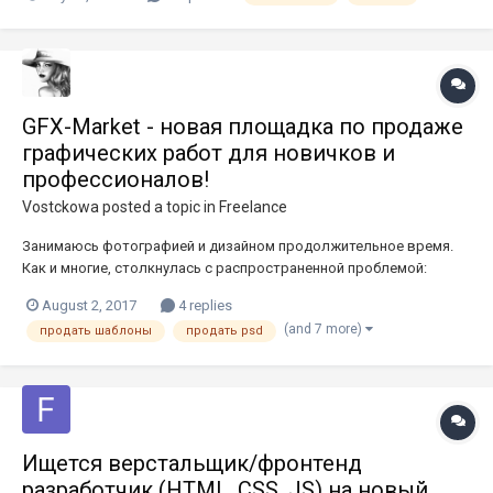
не знаю, как сайт дружит с браузерами. Отпишите...
GFX-Market - новая площадка по продаже
графических работ для новичков и
профессионалов!
Vostckowa
posted a topic in
Freelance
Занимаюсь фотографией и дизайном продолжительное время.
Как и многие, столкнулась с распространенной проблемой:
достойную оплату труда предлагают, в основном, зарубежные
August 2, 2017
4 replies
заказчики. В рунете почти никто не покупает, большая часть
(and 7 more)
продать шаблоны
продать psd
покупок идет из-за бугра. Да что рассказывать, и сами все
знаете. Поэто...
Ищется верстальщик/фронтенд
разработчик (HTML, CSS, JS) на новый