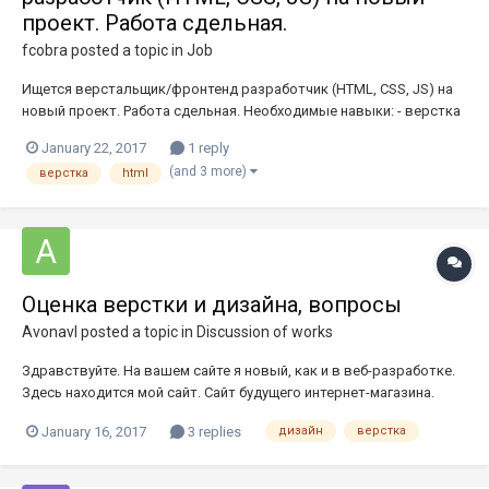
проект. Работа сдельная.
fcobra
posted a topic in
Job
Ищется верстальщик/фронтенд разработчик (HTML, CSS, JS) на
новый проект. Работа сдельная. Необходимые навыки: - верстка
адаптивного и отзывчивого дизайна (HTML5, CSS3, JS); -
January 22, 2017
1 reply
установка и настройка стандартных jQuery (1.11+) плагинов; -
(and 3 more)
верстка
html
разработка JS при отсутствии подходящих плаг...
Оценка верстки и дизайна, вопросы
AvonavI
posted a topic in
Discussion of works
Здравствуйте. На вашем сайте я новый, как и в веб-разработке.
Здесь находится мой сайт. Сайт будущего интернет-магазина.
Частично не доделан (не работает блок выбора сортировки и
January 16, 2017
3 replies
дизайн
верстка
типа отображения товаров, и не работают кнопки "купить"). Это
первый сайт, который я сделал. Начал с нуля полтора мес...