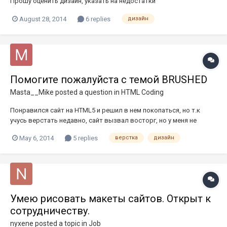
Прошу оценить дизайн, указать на недостатки
August 28, 2014
6 replies
дизайн
Помогите пожалуйста с темой BRUSHED
Masta__Mike
posted a question in
HTML Coding
Понравился сайт на HTML5 и решил в нем покопаться, но т.к
учусь верстать недавно, сайт вызвал восторг, но у меня не
получается следующее. — на слайд шоу надпись "BRUSHED", не
May 6, 2014
5 replies
верстка
дизайн
могу найти где её изменить — не могу настроить контактную
форму _______ Если кому не трудно помогите, два дня уже
копаюсь. Та...
Умею рисовать макеты сайтов. Открыт к
сотрудничеству.
nyxene
posted a topic in
Job