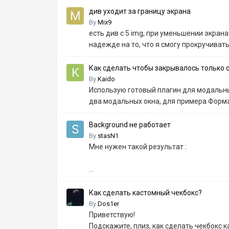
див уходит за границу экрана
By
Mix9
есть див с 5 img, при уменьшении экрана 
надежде на то, что я смогу прокручивать
Как сделать чтобы закрывалось только 
By
Kaido
Использую готовый плагин для модальных
два модальных окна, для примера Форма
Background не работает
By
stasN1
Мне нужен такой результат :
...
Как сделать кастомный чекбокс?
By
Dos1er
Приветствую!
Подскажите, плиз, как сделать чекбокс к