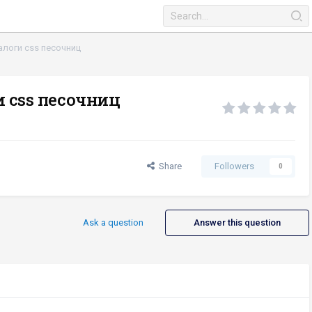
логи css песочниц
 css песочниц
Share
Followers
0
Ask a question
Answer this question