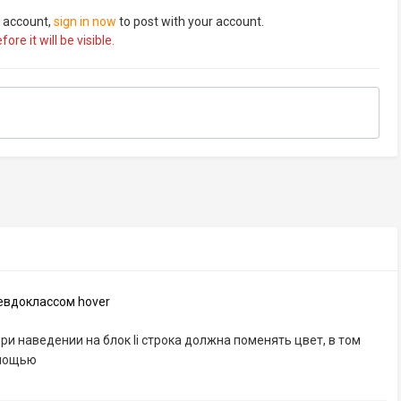
n account,
sign in now
to post with your account.
re it will be visible.
севдоклассом hover
при наведении на блок li строка должна поменять цвет, в том
помощью