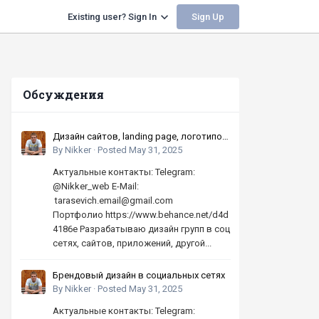
Sign Up
Existing user? Sign In
Обсуждения
Дизайн сайтов, landing page, логотипов,
баннеров, шапок | Высокое качество,
By
Nikker
·
Posted
May 31, 2025
по хорошей цене
Актуальные контакты: Telegram:
@Nikker_web E-Mail:
tarasevich.email@gmail.com
Портфолио https://www.behance.net/d4d
4186e Разрабатываю дизайн групп в соц
сетях, сайтов, приложений, другой...
Брендовый дизайн в социальных сетях
By
Nikker
·
Posted
May 31, 2025
Актуальные контакты: Telegram: