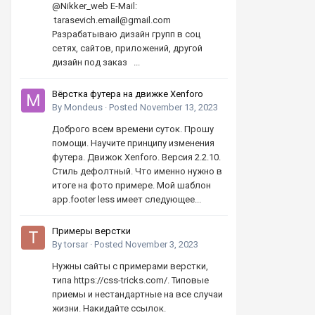
@Nikker_web E-Mail:
tarasevich.email@gmail.com
Разрабатываю дизайн групп в соц
сетях, сайтов, приложений, другой
дизайн под заказ ...
Вёрстка футера на движке Xenforo
By
Mondeus
·
Posted
November 13, 2023
Доброго всем времени суток. Прошу
помощи. Научите принципу изменения
футера. Движок Xenforo. Версия 2.2.10.
Стиль дефолтный. Что именно нужно в
итоге на фото примере. Мой шаблон
app.footer less имеет следующее...
Примеры верстки
By
torsar
·
Posted
November 3, 2023
Нужны сайты с примерами верстки,
типа https://css-tricks.com/. Типовые
приемы и нестандартные на все случаи
жизни. Накидайте ссылок.