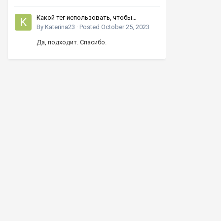
Какой тег использовать, чтобы
увеличивать число кнопками вверх-
By
Katerina23
·
Posted
October 25, 2023
вниз?
Да, подходит. Спасибо.