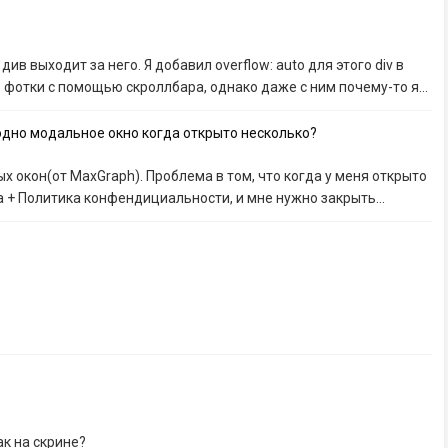
див выходит за него. Я добавил overflow: auto для этого div в
 фотки с помощью скроллбара, однако даже с ним почему-то я...
одно модальное окно когда открыто несколько?
 окон(от MaxGraph). Проблема в том, что когда у меня открыто
 + Политика конфендициальности, и мне нужно закрыть...
ак на скрине?