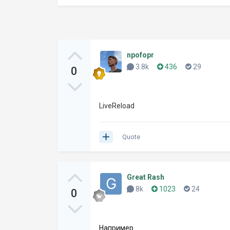
npofopr
3.8k
436
29
0
LiveReload
Quote
Great Rash
8k
1023
24
0
Например
.