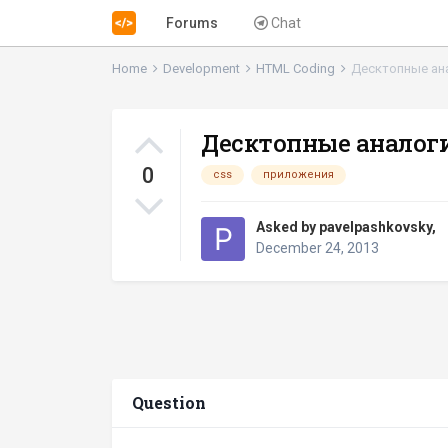
Forums
Chat
Home
Development
HTML Coding
Десктопные ана
Десктопные аналоги
0
css
приложения
Asked by
pavelpashkovsky
,
December 24, 2013
Question