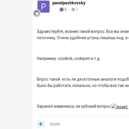
pavelpashkovsky
6
0
Здравствуйте, возник такой вопрос. Все вы зна
песочниц. Очень удобная штука, пишешь код, а 
Например: ccsdeck, codepen и т.д.
Впрос такой: есть ли десктопные аналоги подо
было бы работать локально, но чтобы все так ж
Заранее извиняюсь за нубский вопрос
Quote