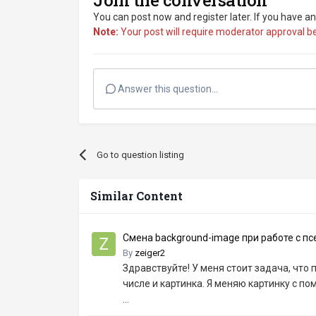
You can post now and register later. If you have a
Note:
Your post will require moderator approval befo
Answer this question...
Go to question listing
Similar Content
Смена background-image при работе с п
By
zeiger2
Здравствуйте! У меня стоит задача, что 
числе и картинка. Я меняю картинку с 
...