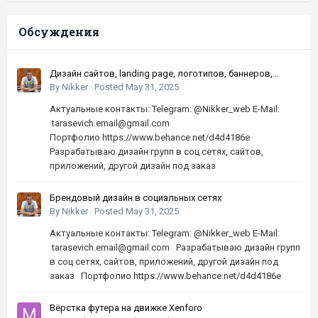
Обсуждения
Дизайн сайтов, landing page, логотипов, баннеров,
шапок | Высокое качество, по хорошей цене
By
Nikker
·
Posted
May 31, 2025
Актуальные контакты: Telegram: @Nikker_web E-Mail:
tarasevich.email@gmail.com
Портфолио https://www.behance.net/d4d4186e
Разрабатываю дизайн групп в соц сетях, сайтов,
приложений, другой дизайн под заказ
Брендовый дизайн в социальных сетях
By
Nikker
·
Posted
May 31, 2025
Актуальные контакты: Telegram: @Nikker_web E-Mail:
tarasevich.email@gmail.com Разрабатываю дизайн групп
в соц сетях, сайтов, приложений, другой дизайн под
заказ Портфолио https://www.behance.net/d4d4186e
Вёрстка футера на движке Xenforo