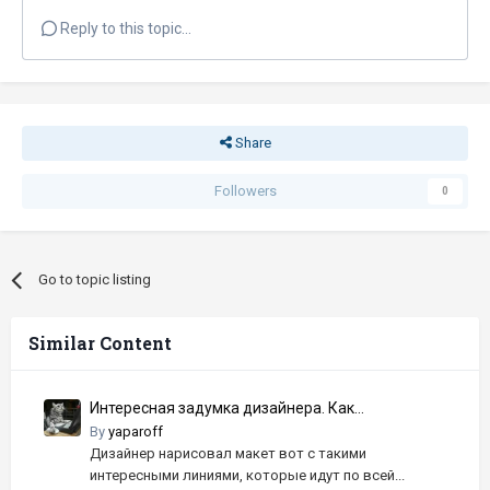
Reply to this topic...
Share
Followers
0
Go to topic listing
Similar Content
Интересная задумка дизайнера. Как
реализовать?
By
yaparoff
Дизайнер нарисовал макет вот с такими
интересными линиями, которые идут по всей...