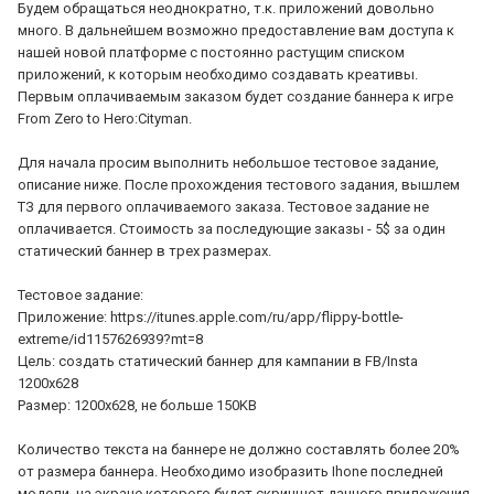
Будем обращаться неоднократно, т.к. приложений довольно
много. В дальнейшем возможно предоставление вам доступа к
нашей новой платформе с постоянно растущим списком
приложений, к которым необходимо создавать креативы.
Первым оплачиваемым заказом будет создание баннера к игре
From Zero to Hero:Cityman.
Для начала просим выполнить небольшое тестовое задание,
описание ниже. После прохождения тестового задания, вышлем
ТЗ для первого оплачиваемого заказа. Тестовое задание не
оплачивается. Стоимость за последующие заказы - 5$ за один
статический баннер в трех размерах.
Тестовое задание:
Приложение: https://itunes.apple.com/ru/app/flippy-bottle-
extreme/id1157626939?mt=8
Цель: создать статический баннер для кампании в FB/Insta
1200x628
Размер: 1200x628, не больше 150KB
Количество текста на баннере не должно составлять более 20%
от размера баннера. Необходимо изобразить Ihone последней
модели, на экране которого будет скриншот данного приложения.