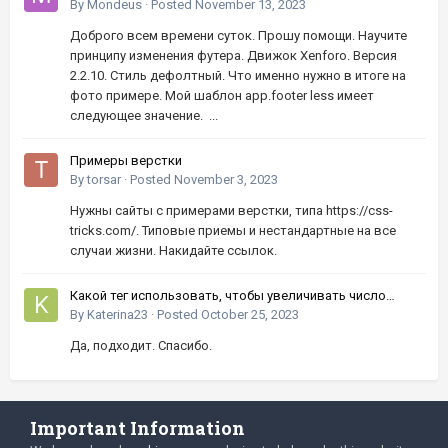
By
Mondeus
·
Posted
November 13, 2023
Доброго всем времени суток. Прошу помощи. Научите
принципу изменения футера. Движок Xenforo. Версия
2.2.10. Стиль дефолтный. Что именно нужно в итоге на
фото примере. Мой шаблон app.footer less имеет
следующее значение. ...
Примеры верстки
By
torsar
·
Posted
November 3, 2023
Нужны сайты с примерами верстки, типа https://css-
tricks.com/. Типовые приемы и нестандартные на все
случаи жизни. Накидайте ссылок.
Какой тег использовать, чтобы увеличивать число
кнопками вверх-вниз?
By
Katerina23
·
Posted
October 25, 2023
Да, подходит. Спасибо.
Important Information
Language
Privacy Policy