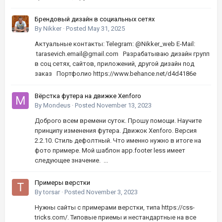
Брендовый дизайн в социальных сетях
By
Nikker
·
Posted
May 31, 2025
Актуальные контакты: Telegram: @Nikker_web E-Mail:
tarasevich.email@gmail.com Разрабатываю дизайн групп
в соц сетях, сайтов, приложений, другой дизайн под
заказ Портфолио https://www.behance.net/d4d4186e
Вёрстка футера на движке Xenforo
By
Mondeus
·
Posted
November 13, 2023
Доброго всем времени суток. Прошу помощи. Научите
принципу изменения футера. Движок Xenforo. Версия
2.2.10. Стиль дефолтный. Что именно нужно в итоге на
фото примере. Мой шаблон app.footer less имеет
следующее значение. ...
Примеры верстки
By
torsar
·
Posted
November 3, 2023
Нужны сайты с примерами верстки, типа https://css-
tricks.com/. Типовые приемы и нестандартные на все