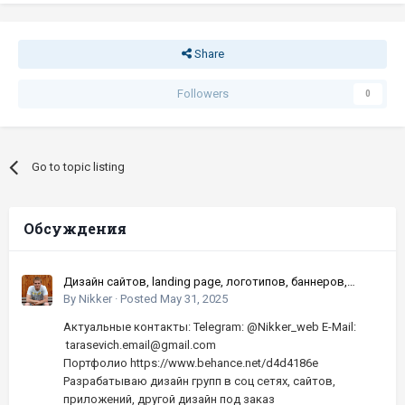
Share
Followers
0
Go to topic listing
Обсуждения
Дизайн сайтов, landing page, логотипов, баннеров,
шапок | Высокое качество, по хорошей цене
By
Nikker
·
Posted
May 31, 2025
Актуальные контакты: Telegram: @Nikker_web E-Mail:
tarasevich.email@gmail.com
Портфолио https://www.behance.net/d4d4186e
Разрабатываю дизайн групп в соц сетях, сайтов,
приложений, другой дизайн под заказ