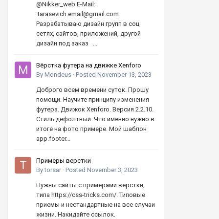
@Nikker_web E-Mail:
tarasevich.email@gmail.com
Разрабатываю дизайн групп в соц
сетях, сайтов, приложений, другой
дизайн под заказ ...
Вёрстка футера на движке Xenforo
By
Mondeus
·
Posted
November 13, 2023
Доброго всем времени суток. Прошу
помощи. Научите принципу изменения
футера. Движок Xenforo. Версия 2.2.10.
Стиль дефолтный. Что именно нужно в
итоге на фото примере. Мой шаблон
app.footer...
Примеры верстки
By
torsar
·
Posted
November 3, 2023
Нужны сайты с примерами верстки,
типа https://css-tricks.com/. Типовые
приемы и нестандартные на все случаи
жизни. Накидайте ссылок.