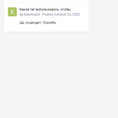
Какой тег использовать, чтобы
увеличивать число кнопками вверх-
By
Katerina23
·
Posted
October 25, 2023
вниз?
Да, подходит. Спасибо.