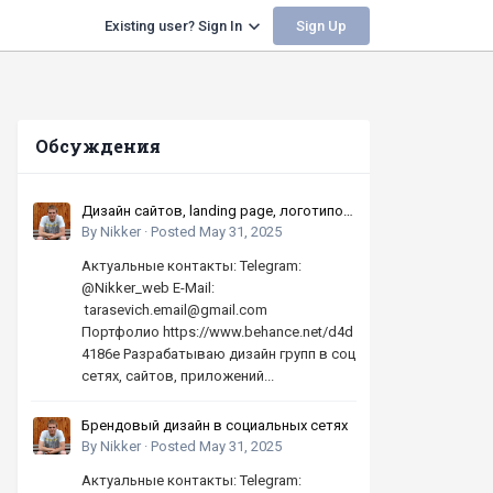
Sign Up
Existing user? Sign In
Обсуждения
Дизайн сайтов, landing page, логотипов,
баннеров, шапок | Высокое качество,
By
Nikker
·
Posted
May 31, 2025
по хорошей цене
Актуальные контакты: Telegram:
@Nikker_web E-Mail:
tarasevich.email@gmail.com
Портфолио https://www.behance.net/d4d
4186e Разрабатываю дизайн групп в соц
сетях, сайтов, приложений...
Брендовый дизайн в социальных сетях
By
Nikker
·
Posted
May 31, 2025
Актуальные контакты: Telegram: