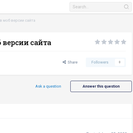
в моб версии сайта
б версии сайта
Share
Followers
0
Ask a question
Answer this question