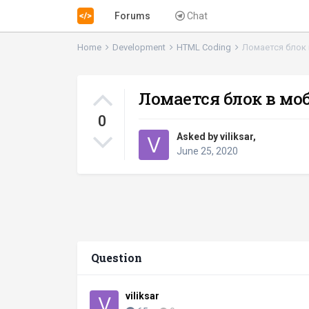
Forums
Chat
Home
Development
HTML Coding
Ломается блок 
Ломается блок в мо
0
Asked by
viliksar
,
June 25, 2020
Question
viliksar