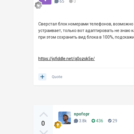
65
0
Сверстал блок номерами телефонов, возможно к
устраивает, только вот адаптировать не знаю к
при этом сохранить вид блока в 100%, подскаж
https://jsfiddle.net/q0ozsk5e/
Quote
npofopr
3.8k
436
29
0