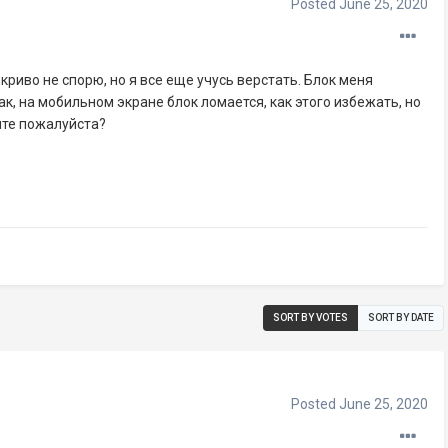
Posted
June 25, 2020
риво не спорю, но я все еще учусь верстать. Блок меня
ак, на мобильном экране блок ломается, как этого избежать, но
ите пожалуйста?
SORT BY VOTES
SORT BY DATE
Posted
June 25, 2020