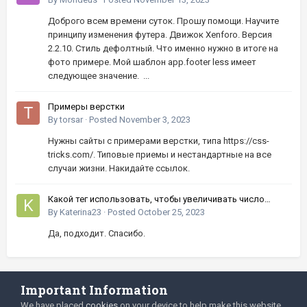
Доброго всем времени суток. Прошу помощи. Научите
принципу изменения футера. Движок Xenforo. Версия
2.2.10. Стиль дефолтный. Что именно нужно в итоге на
фото примере. Мой шаблон app.footer less имеет
следующее значение. ...
Примеры верстки
By
torsar
·
Posted
November 3, 2023
Нужны сайты с примерами верстки, типа https://css-
tricks.com/. Типовые приемы и нестандартные на все
случаи жизни. Накидайте ссылок.
Какой тег использовать, чтобы увеличивать число
кнопками вверх-вниз?
By
Katerina23
·
Posted
October 25, 2023
Да, подходит. Спасибо.
Important Information
Language
Privacy Policy
We have placed
cookies
on your device to help make this website