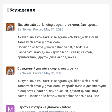
Обсуждения
Дизайн сайтов, landing page, логотипов, баннеров,
шапок | Высокое качество, по хорошей цене
By
Nikker
·
Posted
May 31, 2025
Актуальные контакты: Telegram: @Nikker_web E-Mail:
tarasevich.email@gmail.com
Портфолио https://www.behance.net/d4d4186e
Разрабатываю дизайн групп в соц сетях, сайтов,
приложений, другой дизайн под заказ
Брендовый дизайн в социальных сетях
By
Nikker
·
Posted
May 31, 2025
Актуальные контакты: Telegram: @Nikker_web E-Mail:
tarasevich.email@gmail.com Разрабатываю дизайн групп
в соц сетях, сайтов, приложений, другой дизайн под
заказ Портфолио https://www.behance.net/d4d4186e
Вёрстка футера на движке Xenforo
By
Mondeus
·
Posted
November 13, 2023