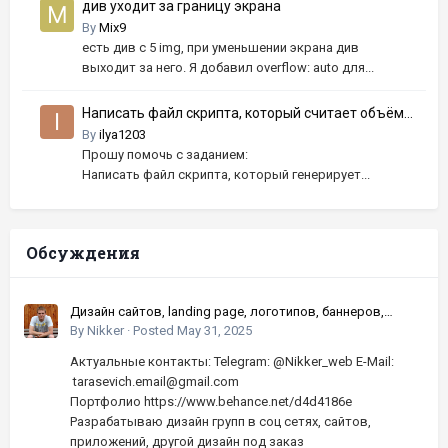
див уходит за границу экрана
By
Mix9
есть див с 5 img, при уменьшении экрана див
выходит за него. Я добавил overflow: auto для...
Написать файл скрипта, который считает объём
комнаты
By
ilya1203
Прошу помочь с заданием:
Написать файл скрипта, который генерирует...
Обсуждения
Дизайн сайтов, landing page, логотипов, баннеров,
шапок | Высокое качество, по хорошей цене
By
Nikker
·
Posted
May 31, 2025
Актуальные контакты: Telegram: @Nikker_web E-Mail:
tarasevich.email@gmail.com
Портфолио https://www.behance.net/d4d4186e
Разрабатываю дизайн групп в соц сетях, сайтов,
приложений, другой дизайн под заказ