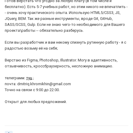
Готов верстать что угодно за любую плату (в том числе и
бесплатно). Есть 5-7 учебных работ, но этим никого не впечатлить -
- очень хочу практического опыта. Использую HTML5/CSS3, JS,
JQuery, BEM. Так же разные инструменты, вроде Git, GitHub,
SASS/SCSS, Gulp. Если не знаю чего-то необходимого для Вашего
проекта\работы -- обязательно разберусь.
Если вы разработчик и вам некому спихнуть рутинную работу - я с
радостью возьму её на себя;
Верстаю из Figma, Photoshop, Illustrator. Могу в адаптивность,
отзывчивость, кроссбраузерность, несложную анимацию.
телеграмм:
туц
;
почта: dmitriq.khromikhin@gmail.com
Точно на связи с 9:00 до 22:00.
Открыт для любых предложений.