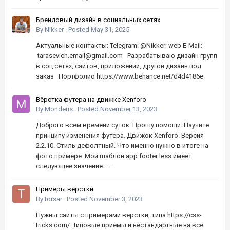
Брендовый дизайн в социальных сетях
By
Nikker
·
Posted
May 31, 2025
Актуальные контакты: Telegram: @Nikker_web E-Mail:
tarasevich.email@gmail.com Разрабатываю дизайн групп
в соц сетях, сайтов, приложений, другой дизайн под
заказ Портфолио https://www.behance.net/d4d4186e
Вёрстка футера на движке Xenforo
By
Mondeus
·
Posted
November 13, 2023
Доброго всем времени суток. Прошу помощи. Научите
принципу изменения футера. Движок Xenforo. Версия
2.2.10. Стиль дефолтный. Что именно нужно в итоге на
фото примере. Мой шаблон app.footer less имеет
следующее значение. ...
Примеры верстки
By
torsar
·
Posted
November 3, 2023
Нужны сайты с примерами верстки, типа https://css-
tricks.com/. Типовые приемы и нестандартные на все