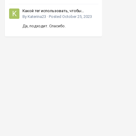
Какой тег использовать, чтобы
увеличивать число кнопками вверх-
By
Katerina23
·
Posted
October 25, 2023
вниз?
Да, подходит. Спасибо.