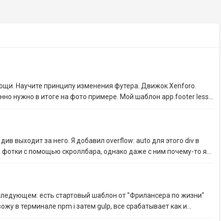
ощи. Научите принципу изменения футера. Движок Xenforo.
нно нужно в итоге на фото примере. Мой шаблон app.footer less...
див выходит за него. Я добавил overflow: auto для этого div в
 фотки с помощью скроллбара, однако даже с ним почему-то я...
следующем: есть стартовый шаблон от "Фрилансера по жизни"
жу в терминале npm i затем gulp, все срабатывает как и...