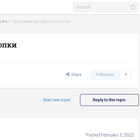
works
Проблема при верстке кнопки
опки
Share
Followers
0
Start new topic
Reply to this topic
Posted
February 3, 2022