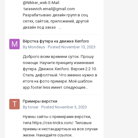
@Nikker_web E-Mail:
tarasevich.email@gmail.com
Разрабатываю дизайн групп в соц
сетях, сайтов, приложений, другой
дизайн под заказ ...
Вёрстка футера на движке Xenforo
By
Mondeus
·
Posted
November 13, 2023
Доброго всем времени суток. Прошу
помощи. Научите принципу изменения
футера. Движок Xenforo. Версия 2.2.10.
Стиль дефолтный. Что именно нужно в
итоге на фото примере. Мой шаблон
app.footer less имеет следующее...
Примеры верстки
By
torsar
·
Posted
November 3, 2023
Нужны сайты с примерами верстки,
типа https://css-tricks.com/. Типовые
приемы и нестандартные на все случаи
жизни. Накидайте ссылок.