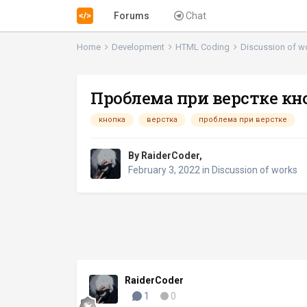
Forums
Chat
Home
Development
HTML Coding
Discussion of 
Проблема при верстке кн
кнопка
верстка
проблема при верстке
By
RaiderCoder
,
February 3, 2022
in
Discussion of works
RaiderCoder
1
0