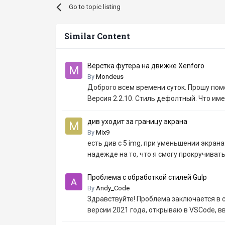
Go to topic listing
Similar Content
Вёрстка футера на движке Xenforo
By
Mondeus
Доброго всем времени суток. Прошу пом
Версия 2.2.10. Стиль дефолтный. Что име
див уходит за границу экрана
By
Mix9
есть див с 5 img, при уменьшении экрана 
надежде на то, что я смогу прокручивать
Проблема с обработкой стилей Gulp
By
Andy_Code
Здравствуйте! Проблема заключается в 
версии 2021 года, открываю в VSCode, вво