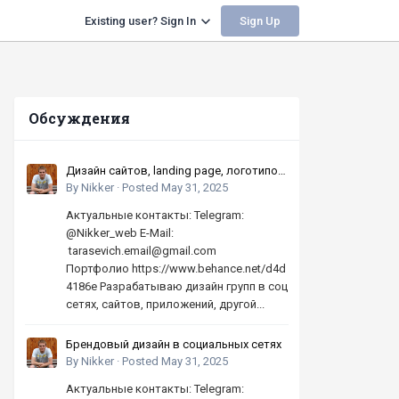
Sign Up
Existing user? Sign In
Обсуждения
Дизайн сайтов, landing page, логотипов,
баннеров, шапок | Высокое качество,
By
Nikker
·
Posted
May 31, 2025
по хорошей цене
Актуальные контакты: Telegram:
@Nikker_web E-Mail:
tarasevich.email@gmail.com
Портфолио https://www.behance.net/d4d
4186e Разрабатываю дизайн групп в соц
сетях, сайтов, приложений, другой...
Брендовый дизайн в социальных сетях
By
Nikker
·
Posted
May 31, 2025
Актуальные контакты: Telegram: