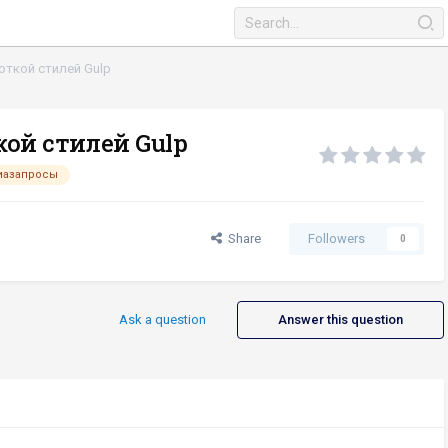
откой стилей Gulp
кой стилей Gulp
иазапросы
Share
Followers
0
Ask a question
Answer this question