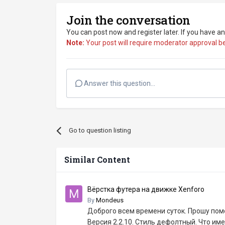
Join the conversation
You can post now and register later. If you have a
Note:
Your post will require moderator approval befo
Answer this question...
Go to question listing
Similar Content
Вёрстка футера на движке Xenforo
By
Mondeus
Доброго всем времени суток. Прошу пом
Версия 2.2.10. Стиль дефолтный. Что име