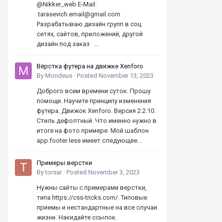
@Nikker_web E-Mail:
tarasevich.email@gmail.com
Разрабатываю дизайн групп в соц
сетях, сайтов, приложений, другой
дизайн под заказ ...
Вёрстка футера на движке Xenforo
By
Mondeus
·
Posted
November 13, 2023
Доброго всем времени суток. Прошу
помощи. Научите принципу изменения
футера. Движок Xenforo. Версия 2.2.10.
Стиль дефолтный. Что именно нужно в
итоге на фото примере. Мой шаблон
app.footer less имеет следующее...
Примеры верстки
By
torsar
·
Posted
November 3, 2023
Нужны сайты с примерами верстки,
типа https://css-tricks.com/. Типовые
приемы и нестандартные на все случаи
жизни. Накидайте ссылок.