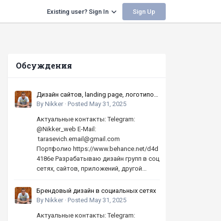
Sign Up
Existing user? Sign In
Обсуждения
Дизайн сайтов, landing page, логотипов,
баннеров, шапок | Высокое качество,
By
Nikker
·
Posted
May 31, 2025
по хорошей цене
Актуальные контакты: Telegram:
@Nikker_web E-Mail:
tarasevich.email@gmail.com
Портфолио https://www.behance.net/d4d
4186e Разрабатываю дизайн групп в соц
сетях, сайтов, приложений, другой...
Брендовый дизайн в социальных сетях
By
Nikker
·
Posted
May 31, 2025
Актуальные контакты: Telegram: