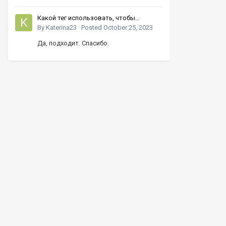
Какой тег использовать, чтобы
увеличивать число кнопками вверх-
By
Katerina23
·
Posted
October 25, 2023
вниз?
Да, подходит. Спасибо.