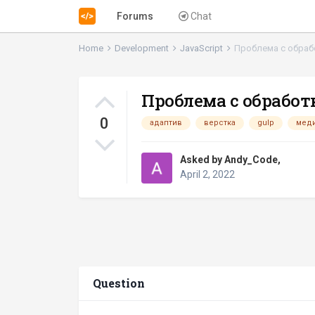
Forums
Chat
Home
Development
JavaScript
Проблема с обраб
Проблема с обработ
0
адаптив
верстка
gulp
мед
Asked by
Andy_Code
,
April 2, 2022
Question