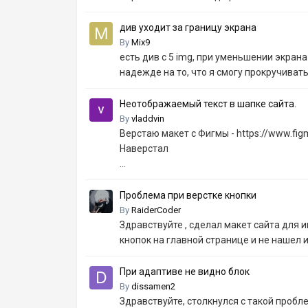
див уходит за границу экрана
By
Mix9
есть див с 5 img, при уменьшении экрана 
надежде на то, что я смогу прокручивать
Неотображаемый текст в шапке сайта.
By
vladdvin
Верстаю макет с Фигмы - https://www.fi
Наверстал
...
Проблема при верстке кнопки
By
RaiderCoder
Здравствуйте , сделал макет сайта для и
кнопок на главной странице и не нашел и
При адаптиве не видно блок
By
dissamen2
Здравствуйте, столкнулся с такой пробл