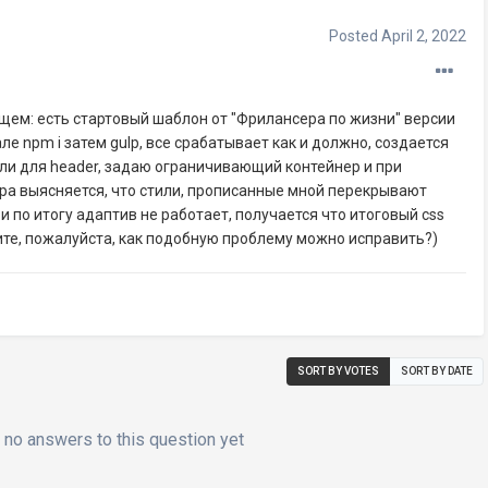
Posted
April 2, 2022
щем: есть стартовый шаблон от "Фрилансера по жизни" версии
ле npm i затем gulp, все срабатывает как и должно, создается
ли для header, задаю ограничивающий контейнер и при
ра выясняется, что стили, прописанные мной перекрывают
 по итогу адаптив не работает, получается что итоговый css
ите, пожалуйста, как подобную проблему можно исправить?)
SORT BY VOTES
SORT BY DATE
no answers to this question yet