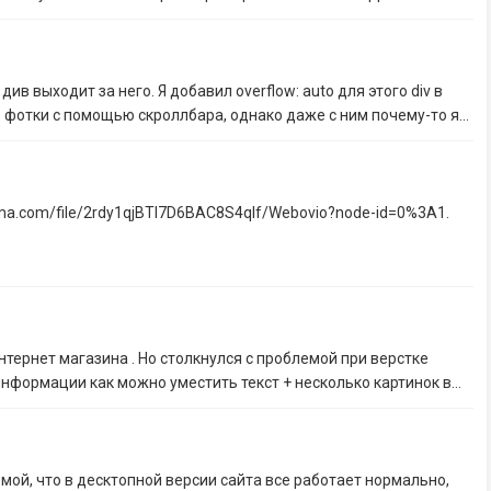
див выходит за него. Я добавил overflow: auto для этого div в
 фотки с помощью скроллбара, однако даже с ним почему-то я...
gma.com/file/2rdy1qjBTl7D6BAC8S4qlf/Webovio?node-id=0%3A1.
нтернет магазина . Но столкнулся с проблемой при верстке
нформации как можно уместить текст + несколько картинок в...
емой, что в десктопной версии сайта все работает нормально,