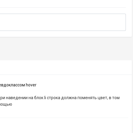
севдоклассом hover
при наведении на блок li строка должна поменять цвет, в том
помощью