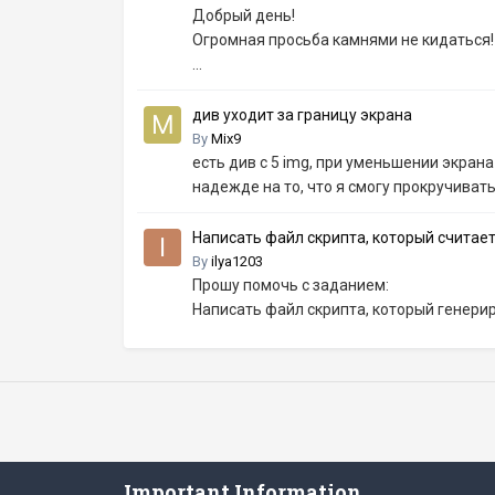
Добрый день!
Огромная просьба камнями не кидаться!
...
див уходит за границу экрана
By
Mix9
есть див с 5 img, при уменьшении экрана 
надежде на то, что я смогу прокручивать
Написать файл скрипта, который считае
By
ilya1203
Прошу помочь с заданием:
Написать файл скрипта, который генерир
Important Information