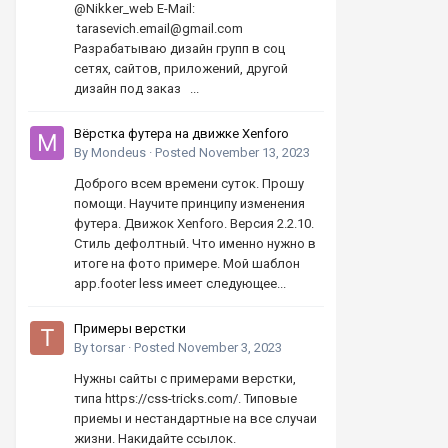
@Nikker_web E-Mail:
tarasevich.email@gmail.com
Разрабатываю дизайн групп в соц
сетях, сайтов, приложений, другой
дизайн под заказ ...
Вёрстка футера на движке Xenforo
By
Mondeus
·
Posted
November 13, 2023
Доброго всем времени суток. Прошу
помощи. Научите принципу изменения
футера. Движок Xenforo. Версия 2.2.10.
Стиль дефолтный. Что именно нужно в
итоге на фото примере. Мой шаблон
app.footer less имеет следующее...
Примеры верстки
By
torsar
·
Posted
November 3, 2023
Нужны сайты с примерами верстки,
типа https://css-tricks.com/. Типовые
приемы и нестандартные на все случаи
жизни. Накидайте ссылок.