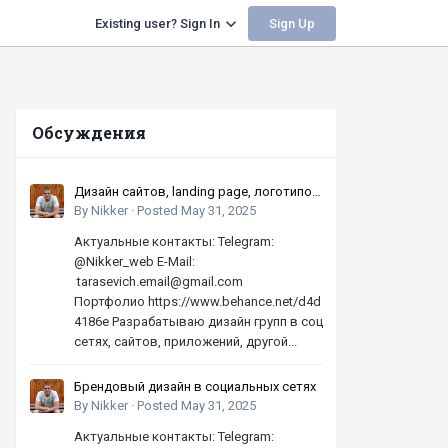
Sign Up
Existing user? Sign In
Обсуждения
Дизайн сайтов, landing page, логотипов,
баннеров, шапок | Высокое качество,
By
Nikker
·
Posted
May 31, 2025
по хорошей цене
Актуальные контакты: Telegram:
@Nikker_web E-Mail:
tarasevich.email@gmail.com
Портфолио https://www.behance.net/d4d
4186e Разрабатываю дизайн групп в соц
сетях, сайтов, приложений, другой...
Брендовый дизайн в социальных сетях
By
Nikker
·
Posted
May 31, 2025
Актуальные контакты: Telegram: