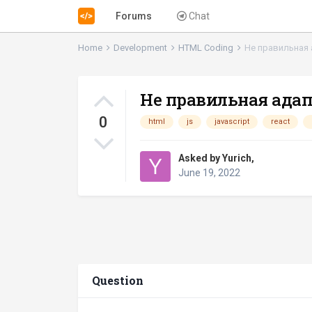
Forums
Chat
Home
Development
HTML Coding
Не правильная 
Не правильная адап
0
html
js
javascript
react
Asked by
Yurich
,
June 19, 2022
Question