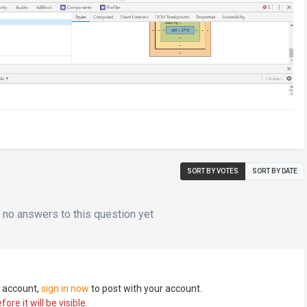
SORT BY VOTES
SORT BY DATE
no answers to this question yet
n account,
sign in now
to post with your account.
re it will be visible.