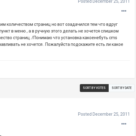
Posted
December 25, 2011
шим количеством страниц но вот озадачился тем что вдруг
ункт в меню , а в ручную этого делать не хочется слишком
ество страниц. /Понимаю что установка какоенебуть cms
анавливать не хочется . Пожалуйста подскажите есть ли какое
SORT BY VOTES
SORT BY DATE
Posted
December 25, 2011