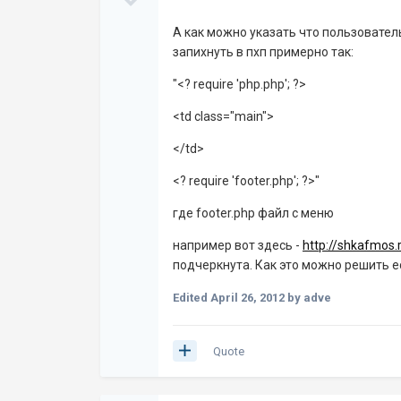
А как можно указать что пользовател
запихнуть в пхп примерно так:
"<? require 'php.php'; ?>
<td class="main">
</td>
<? require 'footer.php'; ?>"
где footer.php файл с меню
например вот здесь -
http://shkafmos.
подчеркнута. Как это можно решить е
Edited
April 26, 2012
by adve
Quote