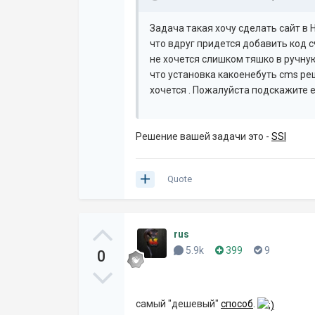
Задача такая хочу сделать сайт в
что вдруг придется добавить код с
не хочется слишком тяшко в ручн
что установка какоенебуть cms реш
хочется . Пожалуйста подскажите 
Решение вашей задачи это -
SSI
Quote
rus
5.9k
399
9
0
самый "дешевый"
способ
.