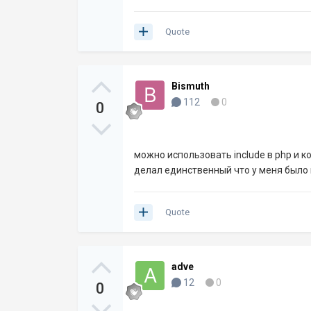
Quote
Bismuth
112
0
0
можно использовать include в php и к
делал единственный что у меня было и
Quote
adve
12
0
0