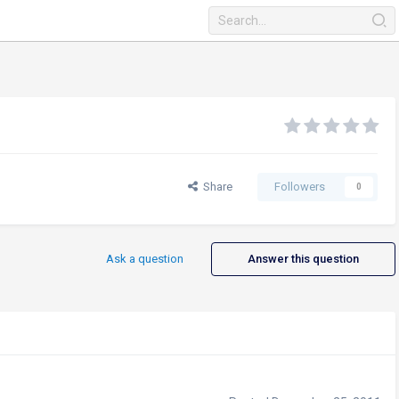
Share
Followers
0
Ask a question
Answer this question