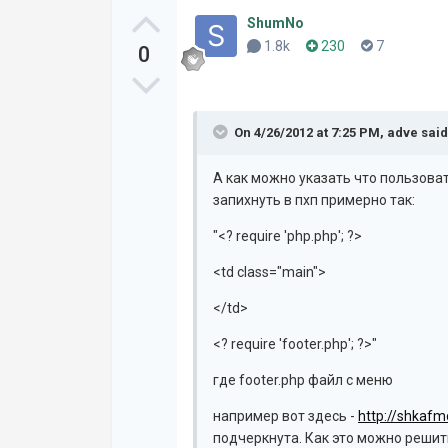
ShumNo
1.8k
230
7
0
On 4/26/2012 at 7:25 PM, adve said
А как можно указать что пользова
запихнуть в пхп примерно так:
"<? require 'php.php'; ?>
<td class="main">
</td>
<? require 'footer.php'; ?>"
где footer.php файл с меню
например вот здесь -
http://shkafm
подчеркнута. Как это можно решит