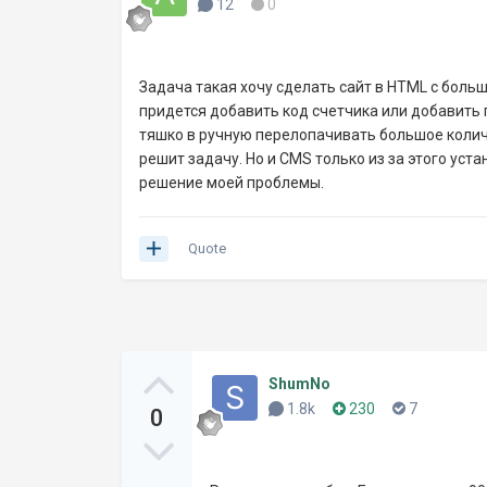
12
0
Задача такая хочу сделать сайт в HTML с боль
придется добавить код счетчика или добавить п
тяшко в ручную перелопачивать большое колич
решит задачу. Но и CMS только из за этого уст
решение моей проблемы.
Quote
ShumNo
1.8k
230
7
0