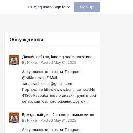
Sign Up
Existing user? Sign In
Обсуждения
Дизайн сайтов, landing page, логотипов,
баннеров, шапок | Высокое качество,
By
Nikker
·
Posted
May 31, 2025
по хорошей цене
Актуальные контакты: Telegram:
@Nikker_web E-Mail:
tarasevich.email@gmail.com
Портфолио https://www.behance.net/d4d
4186e Разрабатываю дизайн групп в соц
сетях, сайтов, приложений, другой...
Брендовый дизайн в социальных сетях
By
Nikker
·
Posted
May 31, 2025
Актуальные контакты: Telegram: