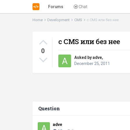
Forums
Chat
Home
Development
CMS
с CMS или без нее
с CMS или без нее
0
Asked by
adve
,
December 25, 2011
Question
adve