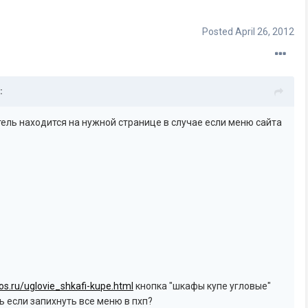
Posted
April 26, 2012
:
тель находится на нужной странице в случае если меню сайта
os.ru/uglovie_shkafi-kupe.html
кнопка "шкафы купе угловые"
ь если запихнуть все меню в пхп?