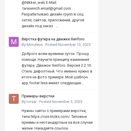
@Nikker_web E-Mail:
tarasevich.email@gmail.com
Разрабатываю дизайн групп в соц
сетях, сайтов, приложений, другой
дизайн под заказ ...
Вёрстка футера на движке Xenforo
By
Mondeus
·
Posted
November 13, 2023
Доброго всем времени суток. Прошу
помощи. Научите принципу изменения
футера. Движок Xenforo. Версия 2.2.10.
Стиль дефолтный. Что именно нужно в
итоге на фото примере. Мой шаблон
app.footer less имеет следующее...
Примеры верстки
By
torsar
·
Posted
November 3, 2023
Нужны сайты с примерами верстки,
типа https://css-tricks.com/. Типовые
приемы и нестандартные на все случаи
жизни. Накидайте ссылок.