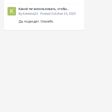
Какой тег использовать, чтобы
увеличивать число кнопками вверх-
By
Katerina23
·
Posted
October 25, 2023
вниз?
Да, подходит. Спасибо.