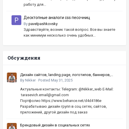
работу для...
Десктопные аналоги css песочниц
By
pavelpashkovsky
Здравствуйте, возник такой вопрос. Все вы знаете
как минимум несколько очень удобных...
Обсуждения
Дизайн сайтов, landing page, логотипов, баннеров,
шапок | Высокое качество, по хорошей цене
By
Nikker
·
Posted
May 31, 2025
Актуальные контакты: Telegram: @Nikker_web E-Mail:
tarasevich.email@gmail.com
Портфолио https://www.behance.net/d4d4186e
Разрабатываю дизайн групп в соц сетях, сайтов,
приложений, другой дизайн под заказ
Брендовый дизайн в социальных сетях