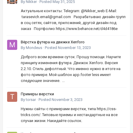
By
Nikker
·
Posted
May 31, 2025
Актуальные контакты: Telegram: @Nikker_web E-Mail:
tarasevich.email@gmail.com Разрабатываю дизайн групп
в соц сетях, сайтов, приложений, другой дизайн под
заказ Портфолио https://www.behance.net/d4d4186e
Вёрстка футера на движке Xenforo
By
Mondeus
·
Posted
November 13, 2023
Доброго всем времени суток. Прошу помощи. Научите
принципу изменения футера. Движок Xenforo. Версия
2.2.10. Стиль дефолтный. Что именно нужно в итоге на
фото примере. Мой шаблон app.footer less имеет
следующее значение. ...
Примеры верстки
By
torsar
·
Posted
November 3, 2023
Нужны сайты с примерами верстки, типа https://css-
tricks.com/. Типовые приемы и нестандартные на все
случаи жизни. Накидайте ссылок.