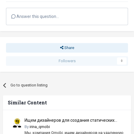
Answer this question...
Share
Followers
0
Go to question listing
Similar Content
Ищем дизайнеров для создания статических
баннеров мобильных приложений для FB, INST
By
irina_qmobi
Мы, компания Qmobi, ищем дизайнеров на удаленную