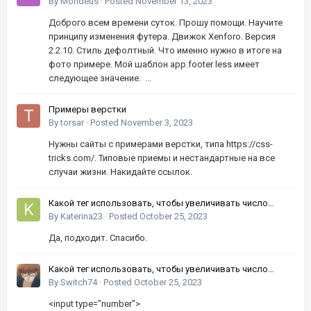
By
Mondeus
·
Posted
November 13, 2023
Доброго всем времени суток. Прошу помощи. Научите
принципу изменения футера. Движок Xenforo. Версия
2.2.10. Стиль дефолтный. Что именно нужно в итоге на
фото примере. Мой шаблон app.footer less имеет
следующее значение. ...
Примеры верстки
By
torsar
·
Posted
November 3, 2023
Нужны сайты с примерами верстки, типа https://css-
tricks.com/. Типовые приемы и нестандартные на все
случаи жизни. Накидайте ссылок.
Какой тег использовать, чтобы увеличивать число
кнопками вверх-вниз?
By
Katerina23
·
Posted
October 25, 2023
Да, подходит. Спасибо.
Какой тег использовать, чтобы увеличивать число
кнопками вверх-вниз?
By
Switch74
·
Posted
October 25, 2023
<input type="number">