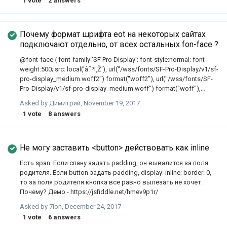
1
vote
2
answers
Почему формат шрифта eot на некоторых сайтах
подключают отдельно, от всех остальных fon-face ?
@font-face { font-family:'SF Pro Display'; font-style:normal; font-
weight:500; src: local('â˜ºï¸Ž'), url("/wss/fonts/SF-Pro-Display/v1/sf-
pro-display_medium.woff2") format("woff2"), url("/wss/fonts/SF-
Pro-Display/v1/sf-pro-display_medium.woff") format("woff"),
url("/wss/fonts/SF-Pro-Display/v1/sf-pro-display_medium.ttf")
Asked by
Димитрий
,
November 19, 2017
format("truetype"); /* (C) 2015 Apple Inc. All rights reserved.*/ }
1
vote
8
answers
@font-face { font-family:'SF Pro Display 500'; src:
url("/wss/fonts/SF-Pro-Display/v1/sf-pro-display_medium.eot"); /*
(C) 2015 Apple Inc. All rights reserved.*/ } 1. Почему при
подключении шрифта apple указывает имя шрифту такое font-
Не могу заставить <button> действовать как inline
family: 'SF P…
Есть span. Если спану задать padding, он вывалится за поля
родителя. Если button задать padding, display: inline; border: 0,
то за поля родителя кнопка все равно вылезать не хочет.
Почему? Демо - https://jsfiddle.net/hmev9p1r/
Asked by
7ion
,
December 24, 2017
1
vote
6
answers