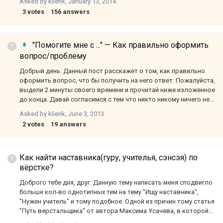
Asked by
klierik
,
January 13, 2014
следует цифра (пруфлинк: eng рус) Рекомендации Ниже я
3
votes
156
answers
привожу список самых распространенных ошибок. CSS Не
использовать #id для описания стилей блока. Почему-то одна
из самых часто встречаемых ошибок -- это использование
идентификатора вместо класса, для описания силей блока. Не
"Помогите мне с ..." — Как правильно оформить
надо этого делать. Давай мы с тобой определимся раз и на
вопрос/проблему
всегда с двумя простыми решениями…
Добрый день. Данный пост расскажет о том, как правильно
оформить вопрос, что бы получить на него ответ. Пожалуйста,
выдели 2 минуты своего времени и прочитай ниже изложенное
до конца. Давай согласимся с тем что никто никому ничего не
обязан. Задавая вопрос на форуме никого не будет
Asked by
klierik
,
June 3, 2013
интересовать выполняешь ли ты заказ, за который получишь
2
votes
19
answers
вознаграждение, или просто верстаешь бесплатный макет,
или обучаешься. Ты просишь помощи и кто-то из форумчан
любезно согласится тебе помочь. Задавая вопрос понимай тот
факт, что время человека, который на него ответит, с очень
Как найти наставника(гуру, учителья, сэнсэя) по
большой вероятностью, стоит в несколько раз (а то и в
вёрстке?
десятки раз) дороже чем твоё (в рамках специа…
Доброго тебе дня, друг. Данную тему написать меня сподвигло
больше кол-во однотипных тем на тему "Ищу наставника",
"Нужен учитель" и тому подобное. Одной из причин тому статья
"Путь верстальщика" от автора Максима Усачева, в которой
он делится своим безценным жизненным опытом. Я