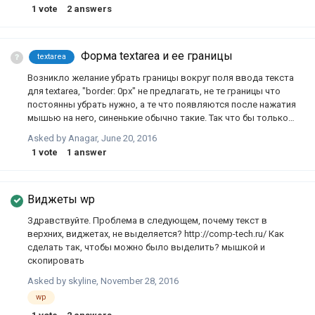
понимания почему так происходит у меня нет. Как бы вы
1
vote
2
answers
реализовали данный блок и почему? ссылка на codepen для
более наглядной иллюстрации проблемы. зарание спасибо!
Форма textarea и ее границы
textarea
Возникло желание убрать границы вокруг поля ввода текста
для textarea, "border: 0px" не предлагать, не те границы что
постоянны убрать нужно, а те что появляются после нажатия
мышью на него, синенькие обычно такие. Так что бы только
курсор ввода мигал.. Не представляю как такое делается.( апп
Asked by
Anagar
,
June 20, 2016
Для тех кто будет искать, ответ сам нашел. Нужно в стили это
1
vote
1
answer
вставить!) textarea {outline:none;} textarea:active {outline:none;}
:focus {outline:none;} textarea {resize:none;} textarea
{resize:vertical;} textarea {resize:horizontal;}
Виджеты wp
Здравствуйте. Проблема в следующем, почему текст в
верхних, виджетах, не выделяется? http://comp-tech.ru/ Как
сделать так, чтобы можно было выделить? мышкой и
скопировать
Asked by
skyline
,
November 28, 2016
wp