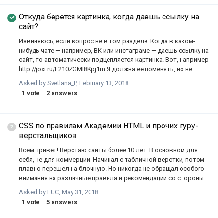
Откуда берется картинка, когда даешь ссылку на
сайт?
Извиняюсь, если вопрос не в том разделе. Когда в каком-
нибудь чате — например, ВК или инстаграме — даешь ссылку на
сайт, то автоматически подцепляется картинка. Вот, например
http://joxi.ru/L210ZGMI8Kpj1m Я должна ее поменять, но не
пойму, как? Или как вообще это называется, по каким
Asked by
Svetlana_P
,
February 13, 2018
запросам гуглить? Когда ищу по запросам со словом
1
vote
2
answers
"сниппет", в результатах речь только о сниппете из поисковой
выдачи.
CSS по правилам Академии HTML и прочих гуру-
верстальщиков
Всем привет! Верстаю сайты более 10 лет. В основном для
себя, не для коммерции. Начинал с табличной верстки, потом
плавно перешел на блочную. Но никогда не обращал особого
внимания на различные правила и рекомендации со стороны
опытных верстальщиков. Мой подход к творчеству был
Asked by
LUC
,
May 31, 2018
предельно прост: если код проходит валидацию - хорошо.
1
vote
5
answers
Если юзеры не жалуются на поехавшие блоки - ещё лучше!
Однако, время и идет и приходится следовать современным