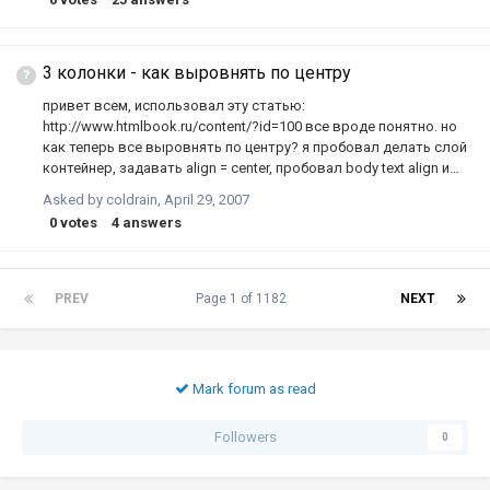
эту область документа.
3 колонки - как выровнять по центру
привет всем, использовал эту статью:
http://www.htmlbook.ru/content/?id=100 все вроде понятно. но
как теперь все выровнять по центру? я пробовал делать слой
контейнер, задавать align = center, пробовал body text align и
т.д. ничего не помогает. подскажите, пожалуйста, как
Asked by
coldrain
,
April 29, 2007
правильней сделать.
0
votes
4
answers
PREV
Page 1 of 1182
NEXT
Mark forum as read
Followers
0