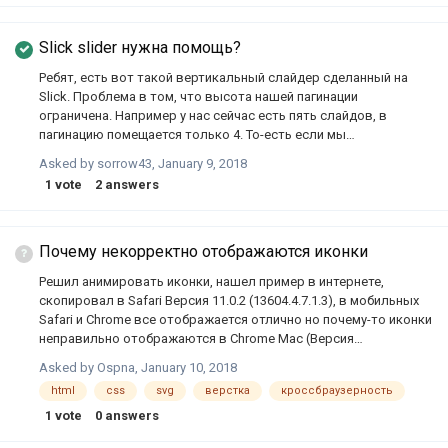
Slick slider нужна помощь?
Ребят, есть вот такой вертикальный слайдер сделанный на
Slick. Проблема в том, что высота нашей пагинации
ограничена. Например у нас сейчас есть пять слайдов, в
пагинацию помещается только 4. То-есть если мы
пролистываем до пятого слайда, в пагинации это не
Asked by
sorrow43
,
January 9, 2018
отображается, она остается на месте. Можно как-то сделать,
1
vote
2
answers
чтобы когда мы переключали слайдер на пятый слайд,
пагинация тоже делал слайд и переключалась.
Почему некорректно отображаются иконки
Решил анимировать иконки, нашел пример в интернете,
скопировал в Safari Версия 11.0.2 (13604.4.7.1.3), в мобильных
Safari и Chrome все отображается отлично но почему-то иконки
неправильно отображаются в Chrome Mac (Версия
63.0.3239.132 (Официальная сборка), (64 бит), Chrmoe Windows и
Asked by
Ospna
,
January 10, 2018
Edge - на переднем плане анимированный градиент, а на
html
css
svg
верстка
кроссбраузерность
заднем иконка пример кода пример того как должна
выглядеть анимированная иконка во вложении Screen Capture
1
vote
0
answers
2018-01-10 06.49.14.mov