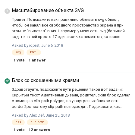
тенденциям. После чтения различных материалов, типа "Стиль
кода Академии HTML" , возник ряд вопросов, найти ответы на
Масштабирование объекта SVG
которые не удалось. В частности, касательно рекомендаций,
Привет. Подскажите как правильно объявить svg объект,
которые даются в руководстве по написанию CSS. Например,
чтобы он занял все свободного пространство экрана и при
…
этом не "вылезал" вниз. Например у меня есть svg (большой
код, т.к. в ней просто 17 одинаковых элементов, которые
расположены по главной горизонтали): <svg
Asked by
ioprst
,
June 6, 2018
xmlns="http://www.w3.org/2000/svg"
svg
html
xmlns:ev="http://www.w3.org/2001/xml-events"
xmlns:xlink="http://www.w3.org/1999/xlink" baseProfile="full"
1
vote
1
answer
height="1088px" style="background:#FFFFFF" version="1.1"
width="1088px"> <defs> <style type="text/css"> .default_default {
fill: #E4801B; stroke: #000000; stroke-width: 1.0px; } </style> …
Блок со скошенными краями
Здравствуйте, подскажите пути решения такой вот задачи:
Скрытый текст Адаптивный дизайн, родительский блок сделал
с помощью clip-path:polygon, но у внутренних блоков есть
border:2px поэтому clip-path не подходит. Подскажите, как
правильнее это сверстать?
Asked by
Alex Def
,
June 25, 2018
css
clip-path
1
vote
12
answers