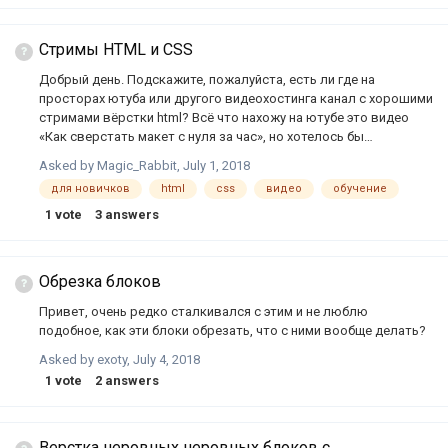
Стримы HTML и CSS
Добрый день. Подскажите, пожалуйста, есть ли где на
просторах ютуба или другого видеохостинга канал с хорошими
стримами вёрстки html? Всё что нахожу на ютубе это видео
«Как сверстать макет с нуля за час», но хотелось бы
посмотреть что-то в формате стрима, как человек решает
Asked by
Magic_Rabbit
,
July 1, 2018
типовые задачи. То есть, смотрим, как верстальщик работает
для новичков
html
css
видео
обучение
с вёрсткой. Думаю, многим новичкам было бы полезно
посмотреть, как люди работают с кодом.
1
vote
3
answers
Обрезка блоков
Привет, очень редко сталкивался с этим и не люблю
подобное, как эти блоки обрезать, что с ними вообще делать?
Asked by
exoty
,
July 4, 2018
1
vote
2
answers
Верстка неровных неровных блоков с