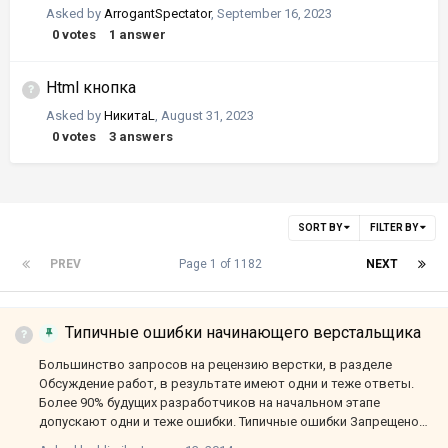
Asked by
ArrogantSpectator
,
September 16, 2023
0
votes
1
answer
Html кнопка
Asked by
НикитаL
,
August 31, 2023
0
votes
3
answers
SORT BY
FILTER BY
PREV
Page 1 of 1182
NEXT
Типичные ошибки начинающего верстальщика
Большинство запросов на рецензию верстки, в разделе
Обсуждение работ, в результате имеют одни и теже ответы.
Более 90% будущих разработчиков на начальном этапе
допускают одни и теже ошибки. Типичные ошибки Запрещено
имя класса начинать с цифры, или с дефица после которого