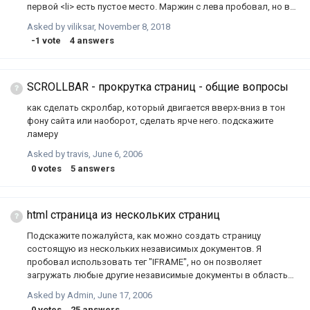
первой <li> есть пустое место. Маржин с лева пробовал, но в
таком случае с права образуется пустое место .
Asked by
viliksar
,
November 8, 2018
https://jsfiddle.net/Lj3en6q0/2/
-1
vote
4
answers
SCROLLBAR - прокрутка страниц - общие вопросы
как сделать скролбар, который двигается вверх-вниз в тон
фону сайта или наоборот, сделать ярче него. подскажите
ламеру
Asked by
travis
,
June 6, 2006
0
votes
5
answers
html страница из нескольких страниц
Подскажите пожалуйста, как можно создать страницу
состоящую из нескольких независимых документов. Я
пробовал использовать тег "IFRAME", но он позволяет
загружать любые другие независимые документы в область
ТОЛЬКО ЗАДАННЫХ РАЗМЕРОВ. Мне же нужно чтобы размеры
Asked by
Admin
,
June 17, 2006
этой области определялись содержимым "подгружаемого" в
0
votes
25
answers