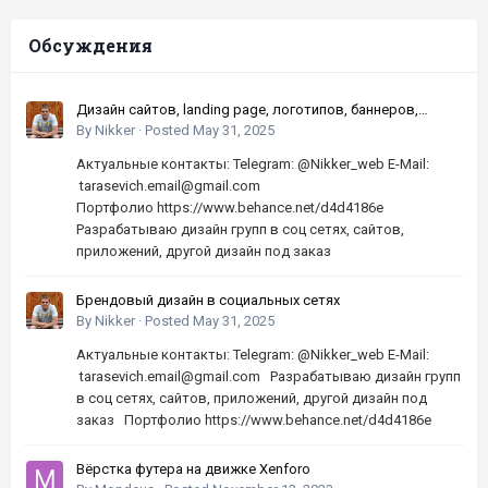
Обсуждения
Дизайн сайтов, landing page, логотипов, баннеров,
шапок | Высокое качество, по хорошей цене
By
Nikker
·
Posted
May 31, 2025
Актуальные контакты: Telegram: @Nikker_web E-Mail:
tarasevich.email@gmail.com
Портфолио https://www.behance.net/d4d4186e
Разрабатываю дизайн групп в соц сетях, сайтов,
приложений, другой дизайн под заказ
Брендовый дизайн в социальных сетях
By
Nikker
·
Posted
May 31, 2025
Актуальные контакты: Telegram: @Nikker_web E-Mail:
tarasevich.email@gmail.com Разрабатываю дизайн групп
в соц сетях, сайтов, приложений, другой дизайн под
заказ Портфолио https://www.behance.net/d4d4186e
Вёрстка футера на движке Xenforo