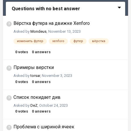
Questions with no best answer
Вёрстка футера на движке Xenforo
Asked by
Mondeus
,
November 13, 2023
изменить футер
xenforo
футер
вёрстка
0
votes
0
answers
Примеры верстки
Asked by
torsar
,
November 3, 2023
0
votes
0
answers
Список покидает див
Asked by
DeZ
,
October 24, 2023
0
votes
0
answers
Проблема с шириной ячеек