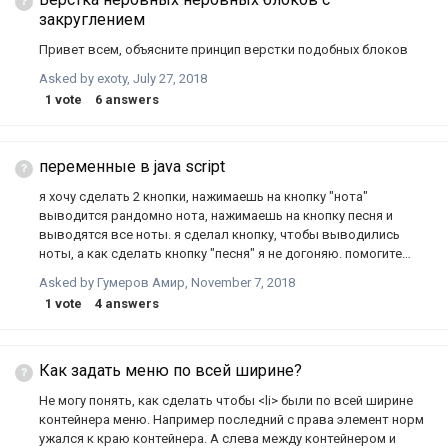
закруглением
Привет всем, объясните принцип верстки подобных блоков
Asked by
exoty
,
July 27, 2018
1
vote
6
answers
переменные в java script
я хочу сделать 2 кнопки, нажимаешь на кнопку "нота"
выводится рандомно нота, нажимаешь на кнопку песня и
выводятся все ноты. я сделал кнопку, чтобы выводились
ноты, а как сделать кнопку "песня" я не догоняю. помогите
пожалуста. вот мой код:
Asked by
Гумеров Амир
,
November 7, 2018
1
vote
4
answers
Как задать меню по всей ширине?
Не могу понять, как сделать чтобы <li> были по всей ширине
контейнера меню. Например последний с права элемент норм
ужался к краю контейнера. А слева между контейнером и