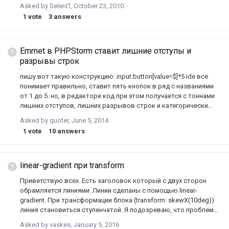
размерами, указанными в %!) оставляет как было по дизайну, а
Asked by
SelenIT
,
October 23, 2010
просто абзацы и списки раздувает раза в 4, получается
1
vote
3
answers
безобразие. Алгоритм какой-то хитрый: содержимое дива с
классом aside не раздувает, когда ставлю класс aside на
основной блок, а у настоящего aside убираю — начинает
раздувать бывший aside, но когда ставлю aside обоим —
Emmet в PHPStorm ставит лишние отступы и
раскусывает, зараза, и основной див всё равно раздувает.
разрывы строк
Прямое указание размеров работает, но как относительное
пишу вот такую конструкцию: input:button[value=$]*5 ide все
(т.е. ч…
понимает правильно, ставит пять кнопок в ряд с названиями
от 1 до 5. но, в редакторе код при этом получается с тоннами
лишних отступов, лишних разрывов строк и категорически
нечитаемый: <input type="button" value="1"/><input type="button"
Asked by
quoter
,
June 5, 2014
value="2"/><input type="button" value="3"/><input type="button"
1
vote
10
answers
value="4"/><input type="button" value="5"/>при этом
классическое ul>li.item1*5 выстраивает аккуратный столбик с
красивыми отступами и переносами строк, точно как в
мануале и кнопки мне бы хотелось видеть а таком же
linear-gradient при transform
аккуратном…
Приветствую всех. Есть заголовок который с двух сторон
обрамляется линиями. Линии сделаны с помощью linear-
gradient. При трансформации блока (transform: skewX(10deg))
линия становиться ступенчатой. Я подозреваю, что проблема
кроется в отрисовке linear-gradient в браузере, но четкого
Asked by
vaskes
,
January 5, 2016