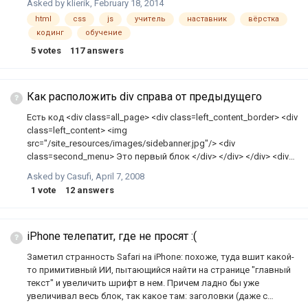
Asked by
klierik
,
February 18, 2014
постараюсь пролить свет на некоторые важные (в рамках
html
css
js
учитель
наставник
вёрстка
данной темы) моменты из статьи. Макс пришел на форум имея
кодинг
обучение
минимум знаний в сфере разработки и имея большое желание
учится. Он упоминает про наставника, но большинство
5
votes
117
answers
читателей, к сожалению, трактуют данную информацию
извращенно. Это не путь к руководству, это всего лишь опыт
который получил автор статьи. Нужто ты думаешь, что есл…
Как расположить div справа от предыдущего
Есть код <div class=all_page> <div class=left_content_border> <div
class=left_content> <img
src="/site_resources/images/sidebanner.jpg"/> <div
class=second_menu> Это первый блок </div> </div> </div> <div
class=right_content_border> <div class=right_content> Это второй
Asked by
Casufi
,
April 7, 2008
блок Он должен находиться справа от первого </div> </div>
1
vote
12
answers
</div> </div> Вот стили .left_content_border{ margin-left: 5px;
width: 248px; background-color: #ebebeb; float: left; } .left_content {
margin-right: 4px; background-color: #ffffff; } .right_content_border
{ background-color: #ebebeb; marg…
iPhone телепатит, где не просят :(
Заметил странность Safari на iPhone: похоже, туда вшит какой-
то примитивный ИИ, пытающийся найти на странице "главный
текст" и увеличить шрифт в нем. Причем ладно бы уже
увеличивал весь блок, так какое там: заголовки (даже с