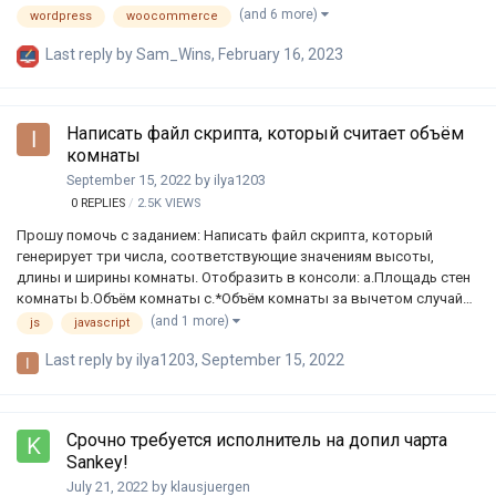
корзиной).————————————————————————————✔️ Мои
(and 6 more)
wordpress
woocommerce
услуги:Создание сайта под ключ или правки вашего
Last reply by
Sam_Wins
,
February 16, 2023
существующего сайта. В работе использую как сайты без движка
на чистом HTML/CSS так и WordPress.- Адаптивность под
мобильные и планшеты, при этом все оптимизировано и следует
правилам семантики.- Оптимизация скорости загрузки сайта-
Написать файл скрипта, который считает объём
Установка и настройка Яндекс Метрики, Google Analytics, Facebook
комнаты
Pixel и др.- Форма обратной связи для отправки з…
September 15, 2022
by
ilya1203
0
REPLIES
2.5K
VIEWS
Прошу помочь с заданием: Написать файл скрипта, который
генерирует три числа, соответствующие значениям высоты,
длины и ширины комнаты. Отобразить в консоли: a.Площадь стен
комнаты b.Объём комнаты c.*Объём комнаты за вычетом случайно
сгенерированного количества чисел, которые определяет объёмы
(and 1 more)
js
javascript
случайно зашедших в комнату людей. (в итоге запустит скрипт
Last reply by
ilya1203
,
September 15, 2022
последством консоли) (заранее огромное спасибо)
Срочно требуется исполнитель на допил чарта
Sankey!
July 21, 2022
by
klausjuergen