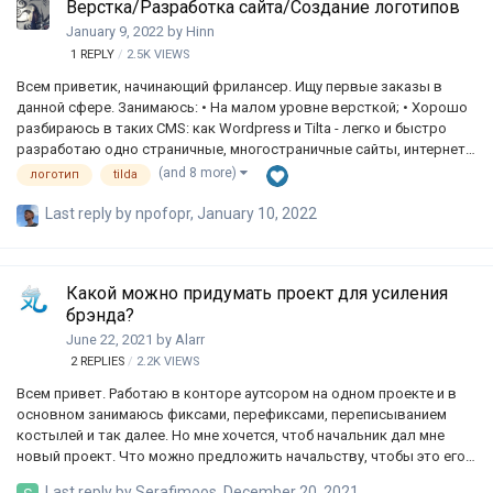
Верстка/Разработка сайта/Создание логотипов
January 9, 2022
by
Hinn
1
REPLY
2.5K
VIEWS
Всем приветик, начинающий фрилансер. Ищу первые заказы в
данной сфере. Занимаюсь: • На малом уровне версткой; • Хорошо
разбираюсь в таких CMS: как Wordpress и Tilta - легко и быстро
разработаю одно страничные, многостраничные сайты, интернет-
магазины (могу как дорабатывать, так и создания с нуля, так же
(and 8 more)
логотип
tilda
занимаюсь переносом одного сервера на другой); • Увлекаюсь
разработкой логотипов (логотипы с нуля, доработка логотипа,
Last reply by
npofopr
,
January 10, 2022
рисование логотипа по эскизу). Готов заниматься работой за
любую плату. Так же присутствует портфолио, но за частую людям
интересно когда о тебе есть отзывы. Поэтому пришел сюда за
Какой можно придумать проект для усиления
практическим опытом, и поиском постоянной работы. …
брэнда?
June 22, 2021
by
Alarr
2
REPLIES
2.2K
VIEWS
Всем привет. Работаю в конторе аутсором на одном проекте и в
основном занимаюсь фиксами, перефиксами, переписыванием
костылей и так далее. Но мне хочется, чтоб начальник дал мне
новый проект. Что можно предложить начальству, чтобы это его
заинтересовало? Какой-то проект, который я был сам делал и вёл
Last reply by
Serafimoos
,
December 20, 2021