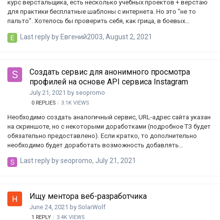
курс верстальщика, есть несколько учебных проектов + верстаю
для практики бесплатные шаблоны с интернета. Но это "не то
пальто". Хотелось бы проверить себя, как грица, в боевых
условиях. Возьмусь за любую рутинную работу за копейки/отзыв/
Last reply by
Евгений2003
,
August 2, 2021
бесплатно для наработки опыта и получению по шапке. В работе
использую инструменты grid, flex, bootstrap 4, scss, графические
редакторы photoshop и figma, систему контроля версий git. В
данный момент изучаю JS. Ну вот коротенько как-то так, пишите,
Создать сервис для анонимного просмотра
буду рад сотрудничеству ?
профилей на основе API сервиса Instagram
July 21, 2021
by
seopromo
0
REPLIES
3.1K
VIEWS
Необходимо создать аналогичный сервис, URL-адрес сайта указан
на скриншоте, но с некоторыми доработками (подробное ТЗ будет
обязательно предоставлено). Если кратко, то дополнительно
необходимо будет доработать возможность добавлять
текстовую информацию о пользователе, заголовки H1-H2, мета-
Last reply by
seopromo
,
July 21, 2021
теги (Title, Description), в общем, для внедрения SEO-оптимизации.
Суть сервиса: возможность анонимного просмотра историй,
закрепленных историй, публикаций для публичных профилей. Если
профиль закрытый, то, соответственно, информация не
Ищу ментора веб-разработчика
отображается. Интересует сотрудничество на постоянной основе.
June 24, 2021
by
SolarWolf
А именно с дальнейшей поддержкой работоспособности сервиса
1
REPLY
3.4K
VIEWS
за отдельную плату по дог…