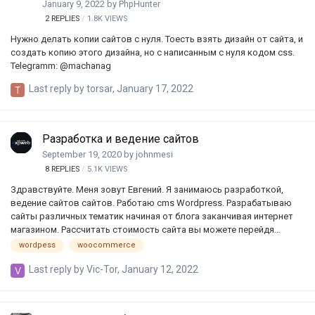
January 9, 2022
by
PhpHunter
2
REPLIES
1.8K
VIEWS
Нужно делать копии сайтов с нуля. Тоесть взять дизайн от сайта, и
создать копию этого дизайна, но с написанным с нуля кодом css.
Telegramm: @machanag
Last reply by
torsar
,
January 17, 2022
Разработка и ведение сайтов
September 19, 2020
by
johnmesi
8
REPLIES
5.1K
VIEWS
Здравствуйте. Меня зовут Евгений. Я занимаюсь разработкой,
ведение сайтов сайтов. Работаю cms Wordpress. Разрабатываю
сайты различных тематик начиная от блога заканчивая интернет
магазином. Рассчитать стоимость сайта вы можете перейдя
https://expweb.ru/stoimost-sayta Детальную информацию мы
wordpess
woocommerce
сможем обсудить лично. Портфолио моих работ
Last reply by
Vic-Tor
,
January 12, 2022
https://expweb.ru/portfolio Контакты: Тел. +380668406440 Telegram
@johnmesii Viber +380631496115