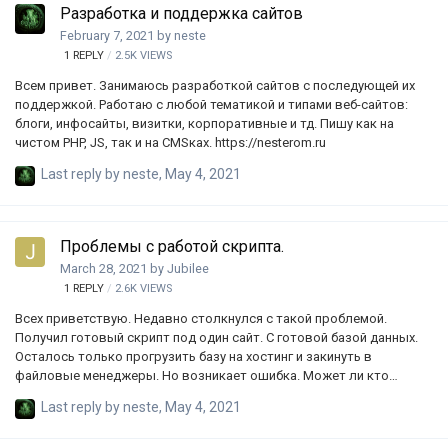
Разработка и поддержка сайтов
телеграмм: туц ; почта: dmitriq.khromikhin@gmail.com Точн…
February 7, 2021
by
neste
1
REPLY
2.5K
VIEWS
Всем привет. Занимаюсь разработкой сайтов с последующей их
поддержкой. Работаю с любой тематикой и типами веб-сайтов:
блоги, инфосайты, визитки, корпоративные и тд. Пишу как на
чистом PHP, JS, так и на CMSках. https://nesterom.ru
Last reply by
neste
,
May 4, 2021
Проблемы с работой скрипта.
March 28, 2021
by
Jubilee
1
REPLY
2.6K
VIEWS
Всех приветствую. Недавно столкнулся с такой проблемой.
Получил готовый скрипт под один сайт. С готовой базой данных.
Осталось только прогрузить базу на хостинг и закинуть в
файловые менеджеры. Но возникает ошибка. Может ли кто
просмотреть в скрипте верно ли проставлено всё и может ли этот
Last reply by
neste
,
May 4, 2021
скрипт вообще жить и работать?