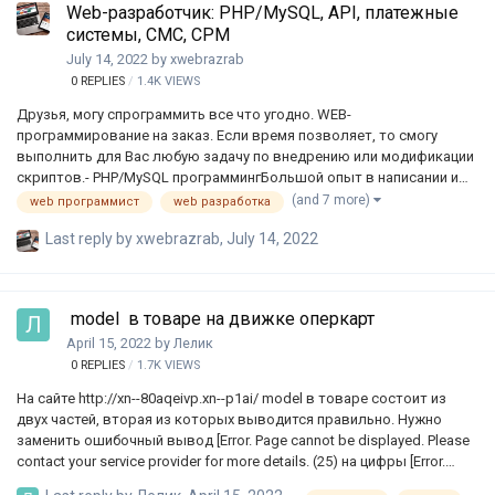
Web-разработчик: PHP/MySQL, API, платежные
системы, СМС, СРМ
July 14, 2022
by
xwebrazrab
0
REPLIES
1.4K
VIEWS
Друзья, могу спрограммить все что угодно. WEB-
программирование на заказ. Если время позволяет, то смогу
выполнить для Вас любую задачу по внедрению или модификации
скриптов.- PHP/MySQL программингБольшой опыт в написании и
поддержке СРМ, CPA и партнерских программ, прочих
(and 7 more)
web программист
web разработка
повседневных скриптов.- АПИ сервисовВзаимодействие между
Last reply by
xwebrazrab
,
July 14, 2022
сайтами и сервисами, передача данных, любые интеграции.
Постбеки и обмен информацией по API.- Платежные системы
(интеграция и взаимодействие)Юкасса, Робокасса, Qiwi, Free-Kassa,
InterKassa и другие платежные сервисы. Нужно подключить свои
model в товаре на движке оперкарт
сайты для приема оплаты? Нет проблем.- СМС-сервисы и
April 15, 2022
by
Лелик
мобильные подпискиSMS.RU и подобные СМС-сервисы,
мобильные…
0
REPLIES
1.7K
VIEWS
На сайте http://xn--80aqeivp.xn--p1ai/ model в товаре состоит из
двух частей, вторая из которых выводится правильно. Нужно
заменить ошибочный вывод [Error. Page cannot be displayed. Please
contact your service provider for more details. (25) на цифры [Error.
Page cannot be displayed. Please contact your service provider for more