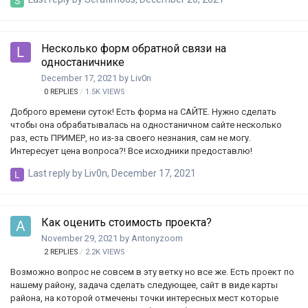
и который может быть выгодным для брэнда? Подскажите плиз,
уже всю голову сломал. Брэнд торгует растительными всякими
добавками лечебными. Спасибо если ответите.
Несколько форм обратной связи на
одностаничнике
December 17, 2021
by
Liv0n
0
REPLIES
1.5K
VIEWS
Доброго времени суток! Есть форма на САЙТЕ. Нужно сделать
чтобы она обрабатывалась на одностаничном сайте несколько
раз, есть ПРИМЕР, но из-за своего незнания, сам не могу.
Интересует цена вопроса?! Все исходники предоставлю!
Last reply by
Liv0n
,
December 17, 2021
Как оценить стоимость проекта?
November 29, 2021
by
Antonyzoom
2
REPLIES
2.2K
VIEWS
Возможно вопрос не совсем в эту ветку но все же. Есть проект по
нашему району, задача сделать следующее, сайт в виде карты
района, на которой отмечены точки интересных мест которые