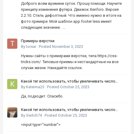
Доброго всем времени суток. Прошу помощи. Научите
принципу изменения футера. Движок Xenforo. Версия
2.2.10. Стиль дефолтный. Что именно нужно в итоге на
фото примере. Мой шаблон app.footer less имеет
следующее значение. ...
Примеры верстки
By
torsar
·
Posted
November 3, 2023
Нужны сайты с примерами верстки, типа https://css-
tricks.com/. Типовые приемы и нестандартные на все
случаи жизни. Накидайте ссылок.
Какой тег использовать, чтобы увеличивать число
кнопками вверх-вниз?
By
Katerina23
·
Posted
October 25, 2023
Да, подходит. Спасибо.
Какой тег использовать, чтобы увеличивать число
кнопками вверх-вниз?
By
Switch74
·
Posted
October 25, 2023
<input type="number">