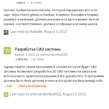
1
REPLY
1.5K
VIEWS
Срочно требуется исполнитель, который переделает вот этот
чарт: https://tamc.github.io/Sankey/ А именно: В конфиге помимо
размера и названия, должна указываться дата и время. Ну и на
экране, соответственнно, должна отображаться снизу шкала
времени, в зависимости от большего и меньшего элемента. Т.е.
Last reply by
Bobbi86
,
August 6, 2022
расположение блоков должно быть привязано ко времени.
Вместо прямоугольников, должна быть возможность установить
свою картинку, + ссылку Должна быть всплывающая подсказка
(полноценное всплывающее окно, где инфа оформляется
Разработка CAD системы
посредством HTML) http://github.com/tamc/Sankey/zipball/master
August 5, 2022
by
webrazrabotka2022
По данной ссылке можно скачать архив с рабочим примером.
0
REPLIES
1.3K
VIEWS
Внутри файл tamc-San…
Здравствуйте, нужна программа в основе которой будет CAD
система. Возможно разработка 2D CAD системы на заказ или
использовать opensource решение и его доработать. В программе
должна быть база деталей и окно в котором эту базу между собой
можно различными способами соединять. В дальнейшем
cad
поиск исполнителя
предполагается постоянная поддержка и доработка этой
Last reply by
webrazrabotka2022
,
August 5, 2022
программы. Возможна удалённая работа. Предложения пишите в
личные сообщения. Для модератора: если разместил не в том
разделе, пожалуйста, перенесите в нужный, спасибо.