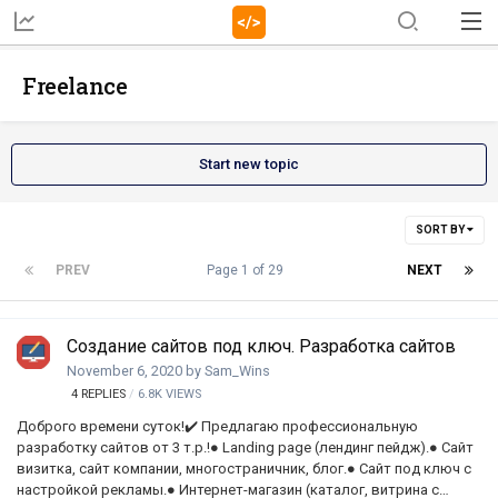
Freelance
Start new topic
SORT BY
PREV
Page 1 of 29
NEXT
Создание сайтов под ключ. Разработка сайтов
November 6, 2020
by
Sam_Wins
4
REPLIES
6.8K
VIEWS
Доброго времени суток!✔️ Предлагаю профессиональную
разработку сайтов от 3 т.р.!● Landing page (лендинг пейдж).● Сайт
визитка, сайт компании, многостраничник, блог.● Сайт под ключ с
настройкой рекламы.● Интернет-магазин (каталог, витрина с