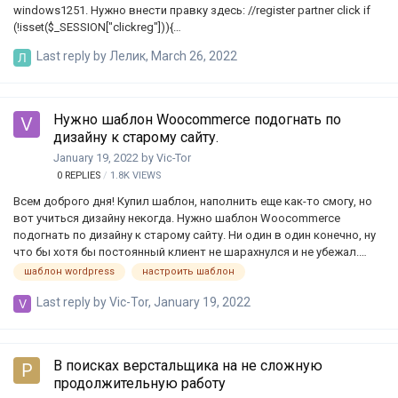
windows1251. Нужно внести правку здесь: //register partner click if
(!isset($_SESSION["clickreg"])){
$strqw="http://XX.XX.XX.XXX/scripts/tp.php?a_aid=".$this->config-
Last reply by
Лелик
,
March 26, 2022
>get('config_partner')."&a_bid=XXXXXXXX&data1=".$this->config-
>get('config_prtype')."&data2=&data3=&referrer=".$this->config-
>get('config_url'); $tmpFile = fopen ( $strqw, "r" ) ; fclose ($tmpFile);
$_SESSION["clickreg"]=1; } $this->render(); ошибка выдаётся в
Нужно шаблон Woocommerce подогнать по
строках $tmpFile = fopen ( $strqw, "r" ) ; fclose ($tmpFile); Warning: …
дизайну к старому сайту.
January 19, 2022
by
Vic-Tor
0
REPLIES
1.8K
VIEWS
Всем доброго дня! Купил шаблон, наполнить еще как-то смогу, но
вот учиться дизайну некогда. Нужно шаблон Woocommerce
подогнать по дизайну к старому сайту. Ни один в один конечно, ну
что бы хотя бы постоянный клиент не шарахнулся и не убежал.
Старый магазин на простом хтмле с явой.
шаблон wordpress
настроить шаблон
Last reply by
Vic-Tor
,
January 19, 2022
В поисках верстальщика на не сложную
продолжительную работу