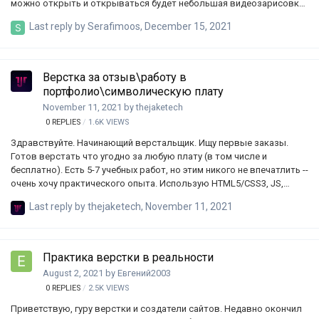
можно открыть и открываться будет небольшая видеозарисовка
об этом месте. в целом все. Вопрос сколько будет стоить хотя бы
Last reply by
Serafimoos
,
December 15, 2021
приблизительно работа по созданию сайта и с учетом того, что
как выбор хостинга, так и то каким образом это будет
реализована выбирает исполнитель? Деньги закладываются в
бюджет и нужно хотя бы на что т опираться. Если к тому же есть
Верстка за отзыв\работу в
кто то кто может в последствии взять на себя данную работу
портфолио\символическую плату
тоже приветствуется.
November 11, 2021
by
thejaketech
0
REPLIES
1.6K
VIEWS
Здравствуйте. Начинающий верстальщик. Ищу первые заказы.
Готов верстать что угодно за любую плату (в том числе и
бесплатно). Есть 5-7 учебных работ, но этим никого не впечатлить --
очень хочу практического опыта. Использую HTML5/CSS3, JS,
JQuery, BEM. Так же разные инструменты, вроде Git, GitHub,
Last reply by
thejaketech
,
November 11, 2021
SASS/SCSS, Gulp. Если не знаю чего-то необходимого для Вашего
проекта\работы -- обязательно разберусь. Если вы разработчик и
вам некому спихнуть рутинную работу - я с радостью возьму её на
себя;Верстаю из Figma, Photoshop, Illustrator. Могу в адаптивность,
Практика верстки в реальности
отзывчивость, кроссбраузерность, несложную
August 2, 2021
by
Евгений2003
анимацию.телеграмм: thejaketech;почта: thejaktech2@gmail.com
0
REPLIES
2.5K
VIEWS
Открыт для любых…
Приветствую, гуру верстки и создатели сайтов. Недавно окончил