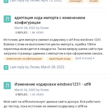
Last reply by
Лелик
,
April 15, 2022
опенкарт
model
details. (25)-260367]
адаптация кода импорта с изменением
конфигурации
March 28, 2022
by
Лелик
0
REPLIES
1.8K
VIEWS
Источник для импорта сменил кодировку с utf-8 на windows-1251.
Всвязи с этим не выполняются циклы импорта, ошибка 1064 и
кириллица выводится в квадратах. Также вверху шапки сайта при
загрузке страницы админки с импортом и при оформлении заказа
(на другой линии) [Unknown: mysql_connect(): The mysql extension is
(and 4 more)
изменение конфигурации
адаптация кода
deprecated and will be removed in the future: use mysqli or PDO instead
Last reply by
Лелик
,
March 28, 2022
in /home/p10824/xn--80agbgp3aafdnsm0c.xn--
p1ai/system/library/partner.php on line 44 ] Нужно адаптировать код
по примеру [$q = 'select id, fio from `users`'; $res = mysql_query($q);
while (($row = mysql_fetch_assoc($res)) !== false) { // Преобразуем fio
Изменение кодировки windows1251 - utf8
из utf-8/latin1 в windows-1251 $…
March 26, 2022
by
Лелик
0
REPLIES
1.5K
VIEWS
Мой сайт на utf8 использует данные сайта-донора. Всё работало
до тех пор, пока источник не сменил кодировку с utf8 на