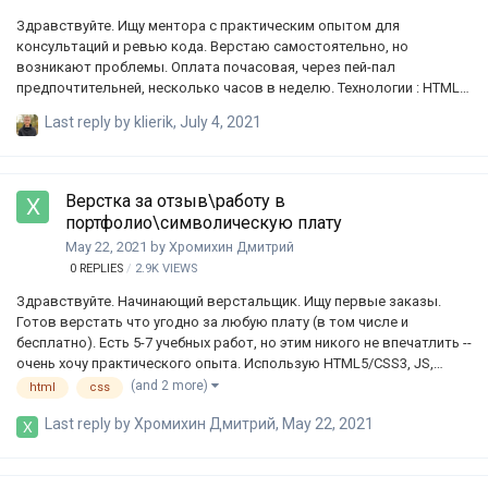
Здравствуйте. Ищу ментора с практическим опытом для
консультаций и ревью кода. Верстаю самостоятельно, но
возникают проблемы. Оплата почасовая, через пей-пал
предпочтительней, несколько часов в неделю. Технологии : HTML,
CSS, TypeScript, JavaScript, Angular. Пишите желаемую ставку.
Last reply by
klierik
,
July 4, 2021
Верстка за отзыв\работу в
портфолио\символическую плату
May 22, 2021
by
Хромихин Дмитрий
0
REPLIES
2.9K
VIEWS
Здравствуйте. Начинающий верстальщик. Ищу первые заказы.
Готов верстать что угодно за любую плату (в том числе и
бесплатно). Есть 5-7 учебных работ, но этим никого не впечатлить --
очень хочу практического опыта. Использую HTML5/CSS3, JS,
JQuery, BEM. Так же разные инструменты, вроде Git, GitHub,
(and 2 more)
html
css
SASS/SCSS, Gulp. Если не знаю чего-то необходимого для Вашего
Last reply by
Хромихин Дмитрий
,
May 22, 2021
проекта\работы -- обязательно разберусь. Если вы разработчик и
вам некому спихнуть рутинную работу - я с радостью возьму её на
себя; Верстаю из Figma, Photoshop, Illustrator. Могу в адаптивность,
отзывчивость, кроссбраузерность, несложную анимацию.