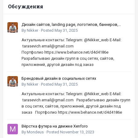
Обсуждения
Дизайн сайтов, landing page, логотипов, баннеров,
шапок | Высокое качество, по хорошей цене
By
Nikker
·
Posted
May 31, 2025
Актуальные контакты: Telegram: @Nikker_web E-Mail:
tarasevich.email@gmail.com
Портфолио https://www.behance.net/d4d4186e
Разрабатываю дизайн групп в соц сетях, сайтов,
приложений, другой дизайн под заказ
Брендовый дизайн в социальных сетях
By
Nikker
·
Posted
May 31, 2025
Актуальные контакты: Telegram: @Nikker_web E-Mail:
tarasevich.email@gmail.com Разрабатываю дизайн групп
в соц сетях, сайтов, приложений, другой дизайн под
заказ Портфолио https://www.behance.net/d4d4186e
Вёрстка футера на движке Xenforo
By
Mondeus
·
Posted
November 13, 2023