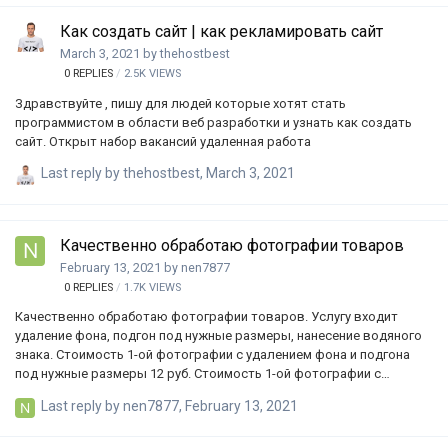
Как создать сайт | как рекламировать сайт
March 3, 2021
by
thehostbest
0
REPLIES
2.5K
VIEWS
Здравствуйте , пишу для людей которые хотят стать
программистом в области веб разработки и узнать как создать
сайт. Открыт набор вакансий удаленная работа
Last reply by
thehostbest
,
March 3, 2021
Качественно обработаю фотографии товаров
February 13, 2021
by
nen7877
0
REPLIES
1.7K
VIEWS
Качественно обработаю фотографии товаров. Услугу входит
удаление фона, подгон под нужные размеры, нанесение водяного
знака. Стоимость 1-ой фотографии с удалением фона и подгона
под нужные размеры 12 руб. Стоимость 1-ой фотографии с
удалением фона, нанесения водяного знака, подгона под нужные
Last reply by
nen7877
,
February 13, 2021
размеры 16 руб. При заказе 100 фотографий “скидка 5%” По всем
вопросам обращаться Telegram: @johnmesii Viber: +380631496115