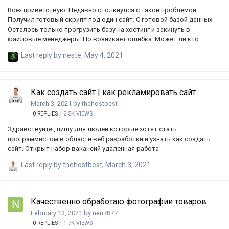
Всех приветствую. Недавно столкнулся с такой проблемой.
Получил готовый скрипт под один сайт. С готовой базой данных.
Осталось только прогрузить базу на хостинг и закинуть в
файловые менеджеры. Но возникает ошибка. Может ли кто
просмотреть в скрипте верно ли проставлено всё и может ли этот
Last reply by
neste
,
May 4, 2021
скрипт вообще жить и работать?
Как создать сайт | как рекламировать сайт
March 3, 2021
by
thehostbest
0
REPLIES
2.5K
VIEWS
Здравствуйте , пишу для людей которые хотят стать
программистом в области веб разработки и узнать как создать
сайт. Открыт набор вакансий удаленная работа
Last reply by
thehostbest
,
March 3, 2021
Качественно обработаю фотографии товаров
February 13, 2021
by
nen7877
0
REPLIES
1.7K
VIEWS