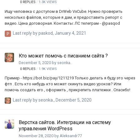
0
REPLIES
1.3K
VIEWS
Ищу человека с доступом в DrWeb VxCube. Нужно проверить
несколько файлов, которые я дам, и предоставить репорт с
видео. Цена договорная. Контакты: ЛС телеграм - @pasqod
Last reply by
paskod
,
January 4, 2021
Кто может помочь с писанием сайта ?
December 5, 2020
by
seonka.
0
REPLIES
1.9K
VIEWS
Пример - https://bot.biz/pay/1211219 Только делать я буду это через
фтп . Есть кто нибудь кто может скинуть видео уроков? Или
помочь создать его , оформить , прикрепить платежки . Спасибо!
Last reply by
seonka.
,
December 5, 2020
Верстка сайтов. Интеграции на систему
управления WordPress
November 28, 2020
by
Aleksandr77