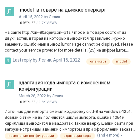
InterKassa и другие платежные сервисы. Нужно подключить свои
model в товаре на движке оперкарт
сайты для приема оплаты? Нет проблем.- СМС-сервисы и
April 15, 2022
by
Лелик
мобильные подпискиSMS.RU и подобные СМС-сервисы,
мобильные…
0
REPLIES
1.7K
VIEWS
На сайте http://xn--80aqeivp.xn--p1ai/ model в товаре состоит из
двух частей, вторая из которых выводится правильно. Нужно
заменить ошибочный вывод [Error. Page cannot be displayed. Please
contact your service provider for more details. (25) на цифры [Error.
Page cannot be displayed. Please contact your service provider for more
Last reply by
Лелик
,
April 15, 2022
опенкарт
model
details. (25)-260367]
адаптация кода импорта с изменением
конфигурации
March 28, 2022
by
Лелик
0
REPLIES
1.8K
VIEWS
Источник для импорта сменил кодировку с utf-8 на windows-1251.
Всвязи с этим не выполняются циклы импорта, ошибка 1064 и
кириллица выводится в квадратах. Также вверху шапки сайта при
загрузке страницы админки с импортом и при оформлении заказа
(на другой линии) [Unknown: mysql_connect(): The mysql extension is
(and 4 more)
изменение конфигурации
адаптация кода