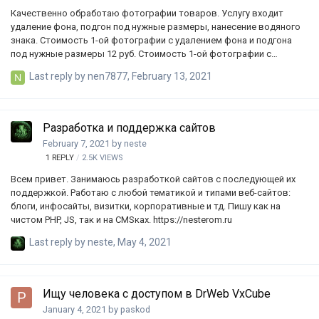
Качественно обработаю фотографии товаров. Услугу входит
удаление фона, подгон под нужные размеры, нанесение водяного
знака. Стоимость 1-ой фотографии с удалением фона и подгона
под нужные размеры 12 руб. Стоимость 1-ой фотографии с
удалением фона, нанесения водяного знака, подгона под нужные
Last reply by
nen7877
,
February 13, 2021
размеры 16 руб. При заказе 100 фотографий “скидка 5%” По всем
вопросам обращаться Telegram: @johnmesii Viber: +380631496115
Разработка и поддержка сайтов
February 7, 2021
by
neste
1
REPLY
2.5K
VIEWS
Всем привет. Занимаюсь разработкой сайтов с последующей их
поддержкой. Работаю с любой тематикой и типами веб-сайтов:
блоги, инфосайты, визитки, корпоративные и тд. Пишу как на
чистом PHP, JS, так и на CMSках. https://nesterom.ru
Last reply by
neste
,
May 4, 2021
Ищу человека с доступом в DrWeb VxCube
January 4, 2021
by
paskod