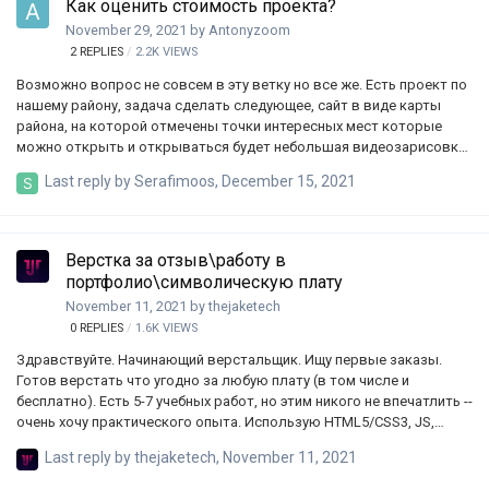
Как оценить стоимость проекта?
November 29, 2021
by
Antonyzoom
2
REPLIES
2.2K
VIEWS
Возможно вопрос не совсем в эту ветку но все же. Есть проект по
нашему району, задача сделать следующее, сайт в виде карты
района, на которой отмечены точки интересных мест которые
можно открыть и открываться будет небольшая видеозарисовка
об этом месте. в целом все. Вопрос сколько будет стоить хотя бы
Last reply by
Serafimoos
,
December 15, 2021
приблизительно работа по созданию сайта и с учетом того, что
как выбор хостинга, так и то каким образом это будет
реализована выбирает исполнитель? Деньги закладываются в
бюджет и нужно хотя бы на что т опираться. Если к тому же есть
Верстка за отзыв\работу в
кто то кто может в последствии взять на себя данную работу
портфолио\символическую плату
тоже приветствуется.
November 11, 2021
by
thejaketech
0
REPLIES
1.6K
VIEWS
Здравствуйте. Начинающий верстальщик. Ищу первые заказы.
Готов верстать что угодно за любую плату (в том числе и
бесплатно). Есть 5-7 учебных работ, но этим никого не впечатлить --
очень хочу практического опыта. Использую HTML5/CSS3, JS,
JQuery, BEM. Так же разные инструменты, вроде Git, GitHub,
Last reply by
thejaketech
,
November 11, 2021
SASS/SCSS, Gulp. Если не знаю чего-то необходимого для Вашего
проекта\работы -- обязательно разберусь. Если вы разработчик и